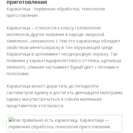
приготовления
Каракатица - первичная обработка, технология
приготовления .
Каракатица – относится к классу головоногих
моллюсков.Другое название в народе «морской
хамелеон» ,связанооно с тем что каракатица обладает
свойством менятьокраску в тон окружающей среде.
Каракатица в целомимеет неоднородную окраску. Так
плавники у каракатицыфиолетового оттенка, щупальца
зеленого, спинная частьимеет бурый цвет с пятнами и
полосками.
Каракатица может дорастать до пятидесяти
сантиметров вдлину и достигать двенадцати килограмм,
однако могутвстречаться и совсем маленькие
представители этогокласса.