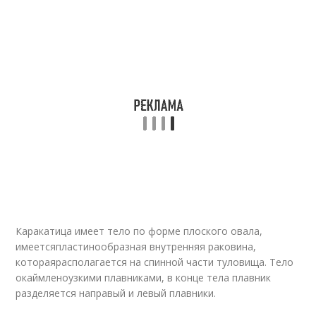
Каракатица имеет тело по форме плоского овала,
имеетсяпластинообразная внутренняя раковина,
котораярасполагается на спинной части туловища. Тело
окаймленоузкими плавниками, в конце тела плавник
разделяется направый и левый плавники.