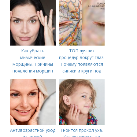
Как убрать
ТОП лучших
мимические
процедур вокруг глаз.
морщины. Причины
Почему появляются
появления морщин
синяки и круги под
вокруг рта
глазами?
Антивозрастной уход
Гноится прокол уха.
за кожей.
Как ухаживать за