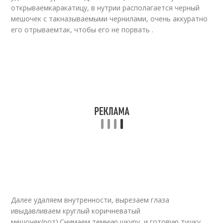
открываемкаракатицу, в нутрии располагается черный
мешочек с такназываемыми чернилами, очень аккуратно
его отрываемтак, чтобы его не порвать .
Далее удаляем внутренности, вырезаем глаза
ивыдавливаем круглый коричневатый
мешочек(рот).Снимаем темную шкуру, и готовую тушку