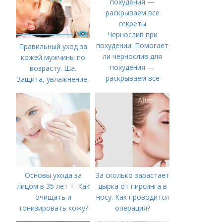
Чернослив при
похудении. Помогает
Правильный уход за
ли чернослив для
кожей мужчины по
похудения —
возрасту. Ша.
раскрываем все
Защита, увлажнение,
секреты
питание
Основы ухода за
За сколько зарастает
лицом в 35 лет +. Как
дырка от пирсинга в
очищать и
носу. Как проводится
тонизировать кожу?
операция?