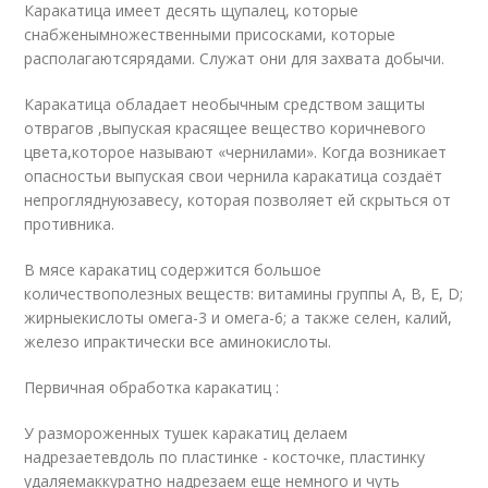
Каракатица имеет десять щупалец, которые
снабженымножественными присосками, которые
располагаютсярядами. Служат они для захвата добычи.
Каракатица обладает необычным средством защиты
отврагов ,выпуская красящее вещество коричневого
цвета,которое называют «чернилами». Когда возникает
опасностьи выпуская свои чернила каракатица создаёт
непрогляднуюзавесу, которая позволяет ей скрыться от
противника.
В мясе каракатиц содержится большое
количествополезных веществ: витамины группы А, В, Е, D;
жирныекислоты омега-3 и омега-6; а также селен, калий,
железо ипрактически все аминокислоты.
Первичная обработка каракатиц :
У размороженных тушек каракатиц делаем
надрезаетевдоль по пластинке - косточке, пластинку
удаляемаккуратно надрезаем еще немного и чуть