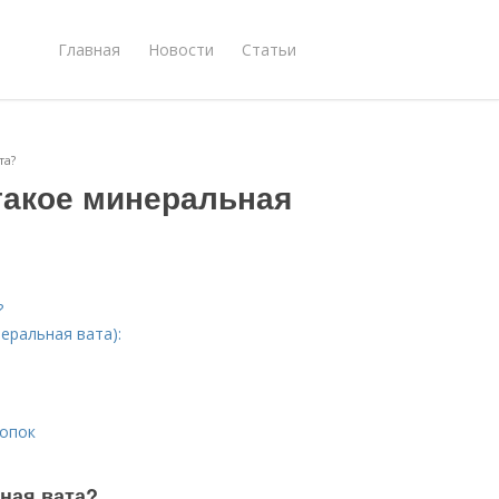
Главная
Новости
Статьи
та?
 такое минеральная
?
еральная вата):
лопок
ьная вата?