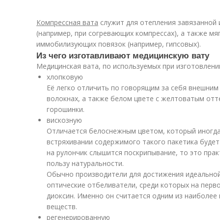
Компрессная вата
служит для отепления завязанной 
(например, при согревающих компрессах), а также мя
иммобилизующих повязок (например, гипсовых).
Из чего изготавливают медицинскую вату
Медицинская вата, по используемых при изготовлени
хлопковую
Её легко отличить по говорящим за себя внешним 
волокнах, а также белом цвете с желтоватым отт
горошинки.
вискозную
Отличается белоснежным цветом, который иногда
встряхивании содержимого такого пакетика будет 
на рулончик слышится поскрипывание, то это прак
пользу натуральности.
Обычно производители для достижения идеально
оптические отбеливатели, среди которых на перв
диоксин. Именно он считается одним из наиболее
веществ.
регенерированную