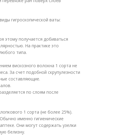
и перевязке ран поверх слоёв
виды гигроскопической ваты:
аря этому получается добиваться
ярностью. На практике это
любого типа.
ением вискозного волокна 1 сорта не
еса. За счет подобной скрупулезности
ные составляющие.
алов.
разделяется по слоям после
лопкового 1 сорта (не более 25%).
. Обычно именно гигиенические
аптеке. Они могут содержать узелки
ную белизну.