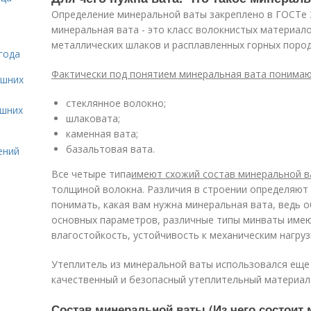
Определение минеральной ваты закреплено в ГОСТе 3
минеральная вата - это класс волокнистых материал
металлических шлаков и расплавленных горных пород
года
Фактически под понятием минеральная вата понимают
ашних
стеклянное волокно;
ашних
шлаковата;
каменная вата;
базальтовая вата.
ений
Все четыре типа
имеют схожий состав минеральной 
толщиной волокна. Различия в строении определяют
понимать, какая вам нужна минеральная вата, ведь о
основных параметров, различные типы минваты име
влагостойкость, устойчивость к механическим нагрузк
Утеплитель из минеральной ваты использовался еще 
качественный и безопасный утеплительный материал
Состав минеральной ваты (Из чего состоит 