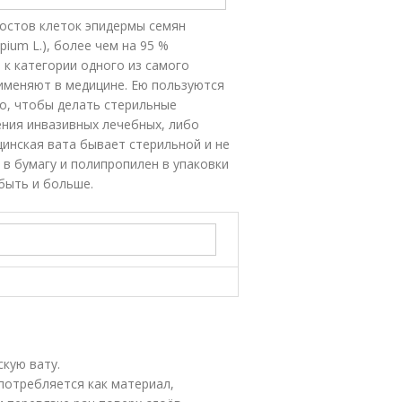
ростов клеток эпидермы семян
ium L.), более чем на 95 %
 к категории одного из самого
именяют в медицине. Ею пользуются
го, чтобы делать стерильные
ения инвазивных лечебных, либо
инская вата бывает стерильной и не
в бумагу и полипропилен в упаковки
т быть и больше.
кую вату.
употребляется как материал,