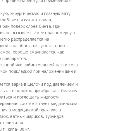
ях предназначена для применения в
ую, хирургическую и глазную вату .
отребляется как материал,
 ран поверх слоев бинта. При
вия не вызывает. Имеет равномерную
Легко распределяется на
нной способностью, достаточно
емое, хорошо смачивается, как
х препаратов.
занной или забинтованной части тела
гкой подкладкой при наложении шин и
ается варке в щёлочи под давлением и
ультате волокно приобретает белизну
ваться и поглощать жидкости.
терильная соответствует медицинским
ния в медицинской практике в
зок, ватных шариков, турундов.
естерильная
г., кипа- 30 кг.