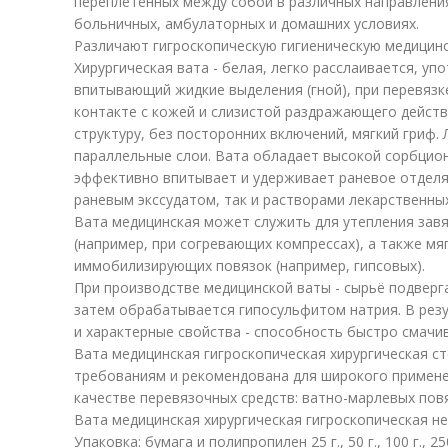
переплетённых между собой в различных направлени
больничных, амбулаторных и домашних условиях.
Различают гигроскопическую гигиеническую медицинск
Хирургическая вата - белая, легко расслаивается, уп
впитывающий жидкие выделения (гной), при перевязке
контакте с кожей и слизистой раздражающего дейст
структуру, без посторонних включений, мягкий гриф. 
параллельные слои. Вата обладает высокой сорбцио
эффективно впитывает и удерживает раневое отделя
раневым экссудатом, так и растворами лекарственны
Вата медицинская может служить для утепления завя
(например, при согревающих компрессах), а также мя
иммобилизирующих повязок (например, гипсовых).
При производстве медицинской ваты - сырьё подверг
затем обрабатывается гипосульфитом натрия. В рез
и характерные свойства - способность быстро смачи
Вата медицинская гигроскопическая хирургическая с
требованиям и рекомендована для широкого примене
качестве перевязочных средств: ватно-марлевых повя
Вата медицинская хирургическая гигроскопическая н
Упаковка: бумага и полипропилен 25 г., 50 г., 100 г., 250 