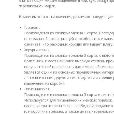
впитывающий жидкие выделения (гной, сукровицу) пр
перевязочной марли.
В зависимости от назначения, различают следующие 
Глазная .
Производится из хлопко-волокна 1 сорта. Благод
оптимальной поглощающей способностью и капилл
означает, что расходник хорошо впитывает влагу 
Хирургическая .
Производится из хлопко-волокна 3 сорта, с включ
более 30%. Имеет наиболее высокую степень проч
получается нейтрализовать даже мельчайшие сор
Является одним из основных перевязочных матери
Легко впитывает, удерживает жидкости и хорошо 
извлечения из коробки.
Гигиеническая .
Производится из хлопко-волокна 5 сорта и линта х
Используется для гигиенических женских повязок
наполнители встречаются в свободной продаже в 
или короткие волокна, а также иметь неравномер