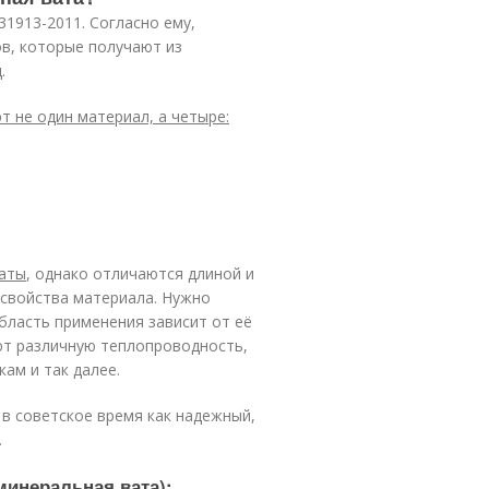
1913-2011. Согласно ему,
ов, которые получают из
.
 не один материал, а четыре:
ваты
, однако отличаются длиной и
 свойства материала. Нужно
бласть применения зависит от её
ют различную теплопроводность,
ам и так далее.
в советское время как надежный,
.
минеральная вата):