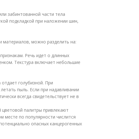
или забинтованной части тела
гкой подкладкой при наложении шин,
и материалов, можно разделить на:
признакам. Речь идет о длинных
енком. Текстура включает небольшие
 отдает голубизной. При
летать пыль. Если при надавливании
тически всегда свидетельствует не в
й цветовой палитры привлекают
ом месте по популярности числится
 потенциально опасных канцерогенных