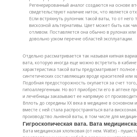
Регенерированный аналог создаются на основе вт
свидетельствуют наличие ниток, что является от
Если встряхнуть рулончик такой ваты, то от него 
вискозной альтернативы. Цвет может быть как чис
отливом. Поставляется она обычно в рулонах или 
довольно узком перечне областей эксплуатации.
Отдельно рассматривается так называя кипная вариац
вата, которую иногда еще можно встретить в кабин
характеристика такой ваты предусматривает полное 
синтетических составляющих вроде красителей или х
Подобная предосторожность окупается за счет того,
гипоаллергенным. Но вот приобрести его в аптеке пр
и лечебницы заказывают ее напрямую от производит
Вплоть до середины XX века в медицине в основном 
вместе с ней стала распространяться вата вискозная.
производство льняной ваты, в том числе для медицин
Гигроскопическая вата. Вата медицинск
Вата медицинская хлопковая (от нем. Watte) - пушист