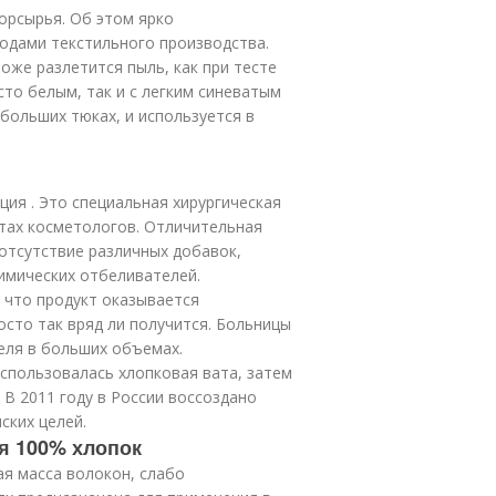
орсырья. Об этом ярко
ходами текстильного производства.
тоже разлетится пыль, как при тесте
то белым, так и с легким синеватым
больших тюках, и используется в
ия . Это специальная хирургическая
етах косметологов. Отличительная
отсутствие различных добавок,
имических отбеливателей.
 что продукт оказывается
осто так вряд ли получится. Больницы
еля в больших объемах.
использовалась хлопковая вата, затем
 В 2011 году в России воссоздано
ских целей.
ая 100% хлопок
ая масса волокон, слабо