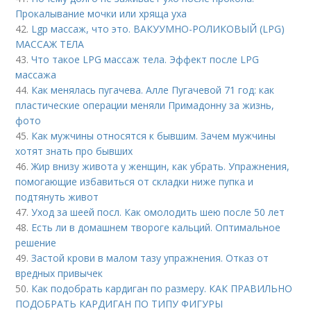
Прокалывание мочки или хряща уха
42.
Lgp массаж, что это. ВАКУУМНО-РОЛИКОВЫЙ (LPG)
МАССАЖ ТЕЛА
43.
Что такое LPG массаж тела. Эффект после LPG
массажа
44.
Как менялась пугачева. Алле Пугачевой 71 год: как
пластические операции меняли Примадонну за жизнь,
фото
45.
Как мужчины относятся к бывшим. Зачем мужчины
хотят знать про бывших
46.
Жир внизу живота у женщин, как убрать. Упражнения,
помогающие избавиться от складки ниже пупка и
подтянуть живот
47.
Уход за шеей посл. Как омолодить шею после 50 лет
48.
Есть ли в домашнем твороге кальций. Оптимальное
решение
49.
Застой крови в малом тазу упражнения. Отказ от
вредных привычек
50.
Как подобрать кардиган по размеру. КАК ПРАВИЛЬНО
ПОДОБРАТЬ КАРДИГАН ПО ТИПУ ФИГУРЫ