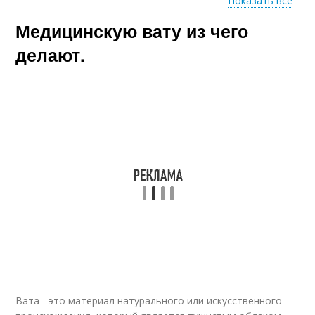
Показать все
Выращивание на
Медицинскую вату из чего
Ваты для растений
минеральном
субстрате
делают.
Вата в рулонах
Вата - это материал натурального или искусственного