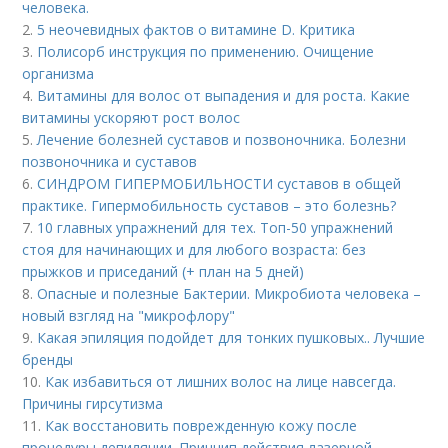
человека.
2.
5 неочевидных фактов о витамине D. Критика
3.
Полисорб инструкция по применению. Очищение
организма
4.
Витамины для волос от выпадения и для роста. Какие
витамины ускоряют рост волос
5.
Лечение болезней суставов и позвоночника. Болезни
позвоночника и суставов
6.
СИНДРОМ ГИПЕРМОБИЛЬНОСТИ суставов в общей
практике. Гипермобильность суставов – это болезнь?
7.
10 главных упражнений для тех. Топ-50 упражнений
стоя для начинающих и для любого возраста: без
прыжков и приседаний (+ план на 5 дней)
8.
Опасные и полезные Бактерии. Микробиота человека –
новый взгляд на "микрофлору"
9.
Какая эпиляция подойдет для тонких пушковых.. Лучшие
бренды
10.
Как избавиться от лишних волос на лице навсегда.
Причины гирсутизма
11.
Как восстановить поврежденную кожу после
процедуры депиляции. Принцип действия лазерной