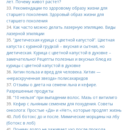
лет. Почему живот растет?
33.
Рекомендации по здоровому образу жизни для
старшего поколения. Здоровый образ жизни для
старшего поколения
34.
Как часто можно делать лазерную эпиляцию. Виды
лазерной эпиляции
35.
“диетическая курица с цветной капустой”. Цветная
капуста с куриной грудкой – вкусная и сытная, но
диетическая. Курица с цветной капустой в духовке –
замечательно! Рецепты полезных и вкусных блюд из
курицы с цветной капустой в духовке
36.
Хитин польза и вред для человека. Хитин —
«нераскрученная звезда» полисахаридов
37.
Отзывы о диета на семени льна и кефире.
Разрешенные продукты
38.
“10 нельзя” при выпадении волос. Мазь от витилиго
39.
Кефир с льняным семенем для похудения. Советы
онколога: Простые «Да» и «Нет», которые продлят жизнь
40.
Лоб ботокс до и после. Мимические морщины на лбу
(ботокс в лоб)
41.
Почему долго не заживает ухо после прокола.