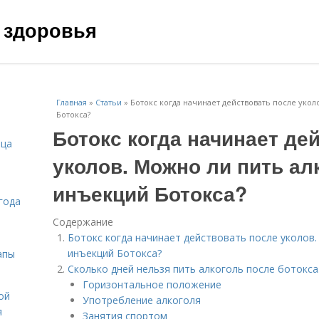
 здоровья
Главная
»
Статьи
»
Ботокс когда начинает действовать после уко
Ботокса?
Ботокс когда начинает де
ица
уколов. Можно ли пить ал
инъекций Ботокса?
года
Содержание
Ботокс когда начинает действовать после уколов
инъекций Ботокса?
апы
Сколько дней нельзя пить алкоголь после ботокса
Горизонтальное положение
ой
Употребление алкоголя
я
Занятия спортом