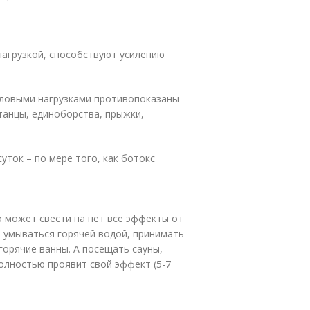
нагрузкой, способствуют усилению
иловыми нагрузками противопоказаны
танцы, единоборства, прыжки,
уток – по мере того, как ботокс
о может свести на нет все эффекты от
я умываться горячей водой, принимать
 горячие ванны. А посещать сауны,
полностью проявит свой эффект (5-7