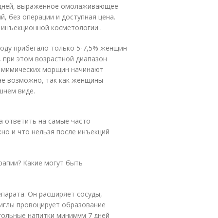
 дней, выраженное омолаживающее
, без операции и доступная цена.
инъекционной косметологии .
тоду прибегало только 5-7,5% женщин
, при этом возрастной диапазон
х мимических морщин начинают
 не возможно, так как женщины
шнем виде.
а ответить на самые часто
но и что нельзя после инъекций
рапии? Какие могут быть
епарата. Он расширяет сосуды,
 иглы провоцирует образование
гольные напитки минимум 7 дней