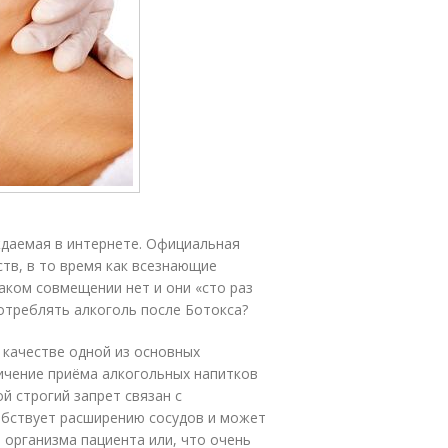
ж­да­емая в ин­тернете. Официальная
ств, в то время как все­зна­ющие
 таком совмещении нет и они «сто раз
потреблять ал­коголь после Ботокса?
 качестве одной из основных
ичение приёма алкогольных напитков
й строгий запрет связан с
обствует расширению сосудов и может
 организма пациента или, что очень