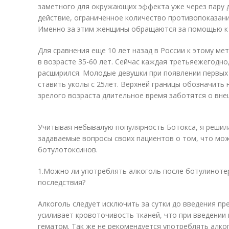
заметного для окружающих эффекта уже через пару
действие, ограниченное количество противопоказаний
Именно за этим женщины обращаются за помощью к 
Для сравнения еще 10 лет назад в России к этому ме
в возрасте 35-60 лет. Сейчас каждая третьяежегодно
расширился. Молодые девушки при появлении первы
ставить уколы с 25лет. Верхней границы обозначить
зрелого возраста длительное время заботятся о вне
Учитывая небывалую популярность Ботокса, я решил
задаваемые вопросы своих пациентов о том, что мож
ботулотоксинов.
1.Можно ли употреблять алкоголь после ботулиноте
последствия?
Алкоголь следует исключить за сутки до введения пр
усиливает кровоточивость тканей, что при введении
гематом. Так же не рекомендуется употреблять алко