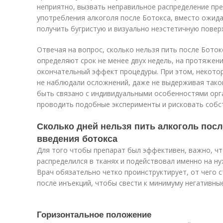
неприятно, вызвать неправильное распределение пре
употребления ал­ко­го­ля после Ботокса, вместо ожи
получить бугристую и визуально неэстетичную повер
Отвечая на вопрос, сколько нельзя пить после Бото
определяют срок не менее двух недель, на протяжен
окончательный эффект процедуры. При этом, некото
не наблюдали осложнений, даже не выдерживая тако
быть связано с индивидуальными особенностями орга
проводить подобные эксперименты и рисковать собс
Сколько дней нельзя пить алкоголь посл
введения ботокса
Для того чтобы препарат был эффективен, важно, ч
распределился в тканях и подействовал именно на н
Врач обязательно четко проинструктирует, от чего с
после инъекций, чтобы свести к минимуму негативны
Горизонтальное положение