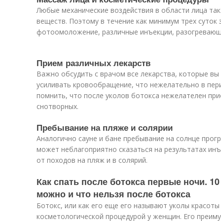
Любые механические воздействия в области лица та
веществ. Поэтому в течение как минимум трех суток
фотоомоложение, различные инъекции, разогревающи
Прием различных лекарств
Важно обсудить с врачом все лекарства, которые вы
усиливать кровообращение, что нежелательно в пери
помнить, что после уколов ботокса нежелателен при
снотворных.
Пребывание на пляже и солярии
Аналогично сауне и бане пребывание на солнце прогр
может неблагоприятно сказаться на результатах инъ
от походов на пляж и в солярий.
Как спать после ботокса первые ночи. 10
можно и что нельзя после ботокса
Ботокс, или как его еще его называют уколы красот
косметологической процедурой у женщин. Его преим