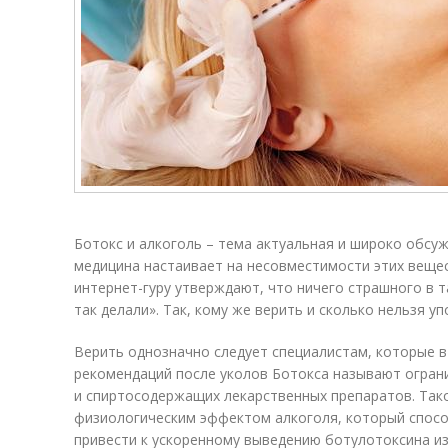
Ботокс и алкоголь – тема ак­ту­аль­ная и широко обсу
меди­ци­на настаивает на несов­мес­ти­мос­ти этих веще
интернет-гуру утвер­жда­ют, что ничего страшно­го в
так делали». Так, кому же верить и сколько нельзя у
Верить однозначно следует специалистам, которые в
рекомендаций после уколов Ботокса называют огран
и спиртосодержащих лекарственных препаратов. Тако
физиологическим эффектом алкоголя, который спос
привести к ускоренному выведению ботулотоксина из