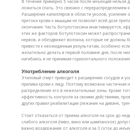
В течение примерно 5 часов после инъекций нельзя 
ложиться спать. Это связано с перераспределением к
Расширение капилляров в области уколов, усиление о
притока крови к мышцам не позволит всей дозе преп
окончания. Часть ботулотоксина инактивируется, эф
этих же факторов ботулотоксин может распространи
нервов, и обездвижит волокна, которые не должны 
привести к неожиданным результатам, особенно если 
желательно делать в первой половине дня, после них
нагибаясь и не принимая горизонтального положения
Употребление алкоголя
Этиловый спирт приводит к расширению сосудов и ус
прилива крови к лицу. Поэтому возможна частичная 
распределение его в нежелательные зоны. Кроме тог
эффективность контроля за своими действиями, про
других правил реабилитации (лежание на диване, трен
Стоит отказаться от приема алкоголя на срок до нед
слабого алкоголя (пиво, вино или шампанское) допуст
важно воздержание от алкоголя и за 3 суток до инъе