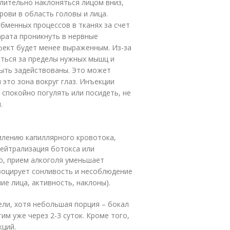
длительно наклоняться лицом вниз,
рови в область головы и лица.
бменных процессов в тканях за счет
арата проникнуть в нервные
фект будет менее выраженным. Из-за
ться за пределы нужных мышц и
быть задействованы. Это может
это зона вокруг глаз. Инъекции
 спокойно погулять или посидеть, не
.
илению капиллярного кровотока,
нейтрализация ботокса или
о, прием алкоголя уменьшает
воцирует сонливость и несоблюдение
ие лица, активность, наклоны).
ели, хотя небольшая порция – бокал
им уже через 2-3 суток. Кроме того,
кций.