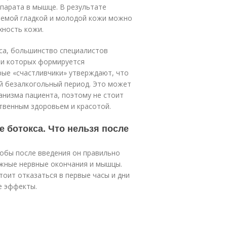
парата в мышце. В результате
даемой гладкой и молодой кожи можно
хность кожи.
кса, большинство специалистов
ии которых формируется
рые «счастливчики» утверждают, что
й безалкогольный период. Это может
низма пациента, поэтому не стоит
твенным здоровьем и красотой.
е ботокса. Что нельзя после
тобы после введения он правильно
ужные нервные окончания и мышцы.
тоит отказаться в первые часы и дни
е эффекты.