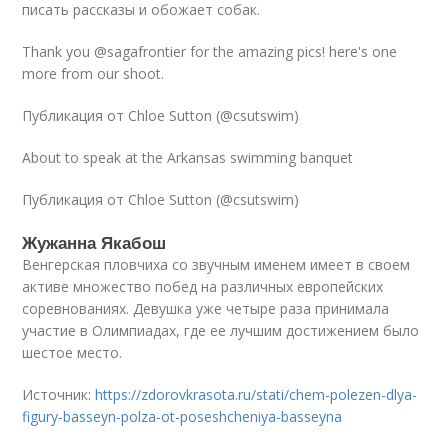
писать рассказы и обожает собак.
Thank you @sagafrontier for the amazing pics! here's one
more from our shoot.
Публикация от Chloe Sutton (@csutswim)
About to speak at the Arkansas swimming banquet
Публикация от Chloe Sutton (@csutswim)
Жужанна Якабош
Венгерская пловчиха со звучным именем имеет в своем
активе множество побед на различных европейских
соревнованиях. Девушка уже четыре раза принимала
участие в Олимпиадах, где ее лучшим достижением было
шестое место.
Источник:
https://zdorovkrasota.ru/stati/chem-polezen-dlya-
figury-basseyn-polza-ot-poseshcheniya-basseyna