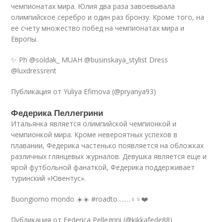
чемпионатах мира. Юлия два раза завоевывала
олимпийское серебро и один раз бронзу. Кроме того, на
ее счету множество побед на чемпионатах мира и
Европы.
✨ Ph @soldak_ MUAH @businskaya_stylist Dress
@luxdressrent
Публикация от Yuliya Efimova (@pryanya93)
Федерика Пеллегрини
Итальянка является олимпийской чемпионкой и
чемпионкой мира. Кроме невероятных успехов в
плавании, Федерика частенько появляется на обложках
различных глянцевых журналов. Девушка является еще и
ярой футбольной фанаткой, Федерика поддерживает
туринский «Ювентус».
Buongiorno mondo ☀️☀️ #roadto ……‍♀️‍♀️❤️
Публикация от Federica Pellegrini (@kikkafede88)