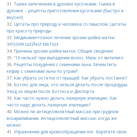
31.
Тыква запеченная в духовке кусочками. Тыква в
духовке – рецепты приготовления кусочками (быстро и
вкусно!)
32.
Цитаты про природу и человека со смыслом. Цитаты
про красоту природы
33.
Медикаментозное лечение эрозии шейки матки.
ЭРОЗИЯ ШЕЙКИ МАТКИ
34.
Причины эрозии шейки матки. Общие сведения
35.
“10 нельзя” при выпадении волос. Мазь от витилиго
36.
Рецепты похудения с семенами льна. Зачем пить
кефир с семенами льна по утрам?
37.
Как убрать остатки от прыщей. Как убрать постакне?
38.
Ботокс для лица, что нельзя делать после процедуры.
Уход за лицом после Ботокса и Диспорта
39.
Как часто нужно делать лазерную эпиляцию. Как
часто надо делать лазерную эпиляцию?
40.
Можно ли антицеллюлитный массаж при грудном
вскармливании. Антицеллюлитный массаж: когда же
можно
41.
Упражнения для кровообращения ног. Берегите свои