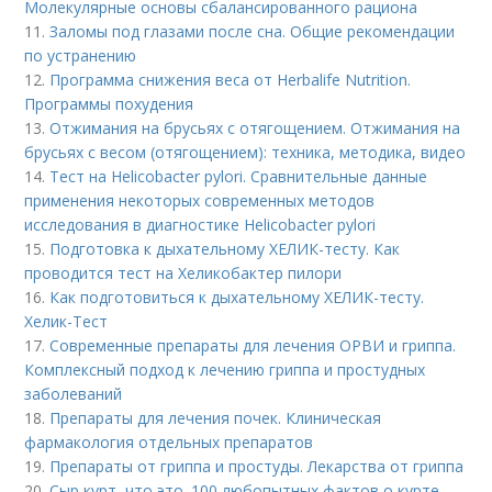
Молекулярные основы сбалансированного рациона
11.
Заломы под глазами после сна. Общие рекомендации
по устранению
12.
Программа снижения веса от Herbalife Nutrition.
Программы похудения
13.
Отжимания на брусьях с отягощением. Отжимания на
брусьях с весом (отягощением): техника, методика, видео
14.
Тест на Helicobacter pylori. Сравнительные данные
применения некоторых современных методов
исследования в диагностике Helicobacter pylori
15.
Подготовка к дыхательному ХЕЛИК-тесту. Как
проводится тест на Хеликобактер пилори
16.
Как подготовиться к дыхательному ХЕЛИК-тесту.
Хелик-Тест
17.
Современные препараты для лечения ОРВИ и гриппа.
Комплексный подход к лечению гриппа и простудных
заболеваний
18.
Препараты для лечения почек. Клиническая
фармакология отдельных препаратов
19.
Препараты от гриппа и простуды. Лекарства от гриппа
20.
Сыр курт, что это. 100 любопытных фактов о курте