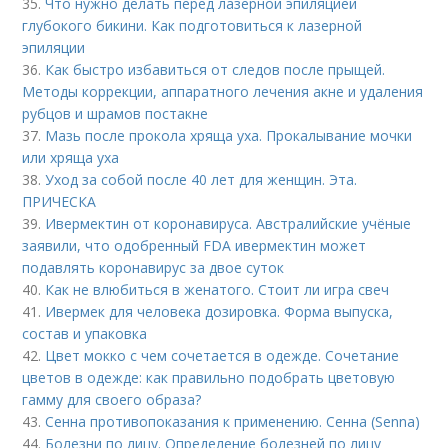
35.
Что нужно делать перед лазерной эпиляцией
глубокого бикини. Как подготовиться к лазерной
эпиляции
36.
Как быстро избавиться от следов после прыщей.
Методы коррекции, аппаратного лечения акне и удаления
рубцов и шрамов постакне
37.
Мазь после прокола хряща уха. Прокалывание мочки
или хряща уха
38.
Уход за собой после 40 лет для женщин. Эта.
ПРИЧЕСКА
39.
Ивермектин от коронавируса. Австралийские учёные
заявили, что одобренный FDA ивермектин может
подавлять коронавирус за двое суток
40.
Как не влюбиться в женатого. Стоит ли игра свеч
41.
Ивермек для человека дозировка. Форма выпуска,
состав и упаковка
42.
Цвет мокко с чем сочетается в одежде. Сочетание
цветов в одежде: как правильно подобрать цветовую
гамму для своего образа?
43.
Сенна противопоказания к применению. Сенна (Senna)
44.
Болезни по лицу. Определение болезней по лицу