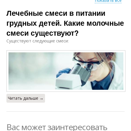
Показать все
Дети на
Лечебные смеси в питании
Профилактические
искусственном
смеси
вскармливании
грудных детей. Какие молочные
смеси существуют?
Существуют следующие смеси:
Недоношенные дети
Смеси для взрослых
Читать дальше →
Вас может заинтересовать