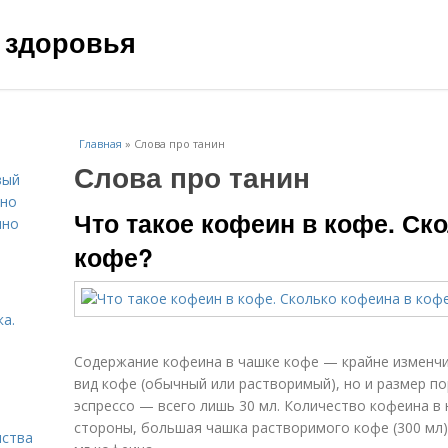
 здоровья
Главная
»
Слова про танин
Слова про танин
вый
ьно
Что такое кофеин в кофе. Ск
пно
кофе?
а.
Содержание кофеина в чашке кофе — крайне изменчи
вид кофе (обычный или растворимый), но и размер п
эспрессо — всего лишь 30 мл. Количество кофеина в н
стороны, большая чашка растворимого кофе (300 мл
нства