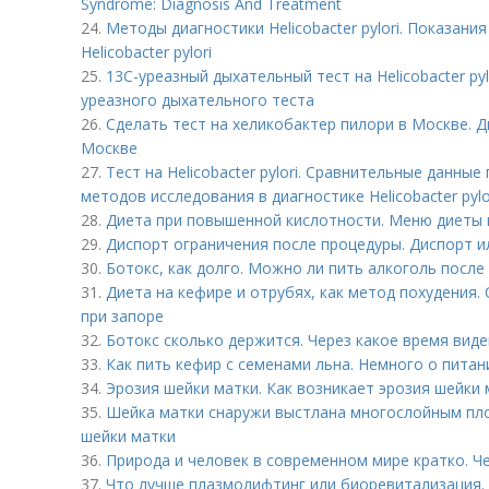
Syndrome: Diagnosis And Treatment
24.
Методы диагностики Helicobacter pylori. Показан
Helicobacter pylori
25.
13С-уреазный дыхательный тест на Helicobacter pyl
уреазного дыхательного теста
26.
Сделать тест на хеликобактер пилори в Москве. 
Москве
27.
Тест на Helicobacter pylori. Сравнительные данн
методов исследования в диагностике Helicobacter pylo
28.
Диета при повышенной кислотности. Меню диеты 
29.
Диспорт ограничения после процедуры. Диспорт ил
30.
Ботокс, как долго. Можно ли пить алкоголь после
31.
Диета на кефире и отрубях, как метод похудения
при запоре
32.
Ботокс сколько держится. Через какое время виде
33.
Как пить кефир с семенами льна. Немного о питан
34.
Эрозия шейки матки. Как возникает эрозия шейки 
35.
Шейка матки снаружи выстлана многослойным плос
шейки матки
36.
Природа и человек в современном мире кратко. Ч
37.
Что лучше плазмолифтинг или биоревитализация.