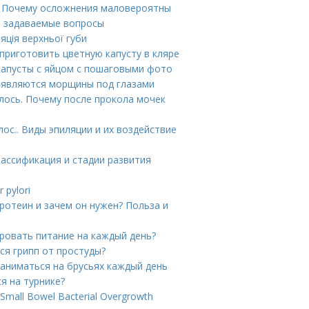
. Почему осложнения маловероятны
о задаваемые вопросы
яція верхньої губи
 приготовить цветную капусту в кляре
капусты с яйцом с пошаговыми фото
появляются морщины под глазами
лось. Почему после прокола мочек
ос.. Виды эпиляции и их воздействие
лассификация и стадии развития
 pylori
ротеин и зачем он нужен? Польза и
ировать питание на каждый день?
ся грипп от простуды?
заниматься на брусьях каждый день
я на турнике?
mall Bowel Bacterial Overgrowth