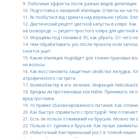
9.
Побочные эффекты после разных видов депиляции
10.
Подготовка к лазерной эпиляции. Ответы на част
11.
Як позбутися від гармата над верхньою губою. Епіл
12.
Диетический рецепт цветной капусты в кляре. Как
на сковороде — рецепт простого кляра для цветной 
13.
Морщины под глазами в 35, как убрать. От чего 
14.
Чем обрабатывать ухо после прокола если загнои
гноятся уши?
15.
Какая эпиляция подойдет для тонких пушковых вол
на волосы
16.
Как восстановить защитные свойства желудка.. К
атрофического гастрита
17.
Хеликобактер и его лечение. Инфекция Helicobacter
18.
Вредны ли протеиновые коктейли. Принимать ли п
вред протеина
19.
10 правил сбалансированного питания. Как сплан
20.
Как быстро справиться с простудой. Чем отличает
21.
Есть ли польза отжиманий на брусьях. Можно ли 
22.
Польза от турника и брусьев. Как лучше заниматьс
23.
Избыточный бактериальный рост в тонкой кишке. S