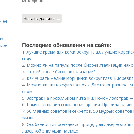
мг кофеина.
Читать дальше →
и ее
на
Последние обновления на сайте:
акое
1.
Лучшие крема для кожи вокруг глаз. Лучшие корейск
году
2.
Можно ли на папулы после биоревитализации нано
за кожей после биоревитализации?
3.
Как убрать мелкие морщинки вокруг глаз. Биореви
4.
Можно ли пить кефир на ночь. Диетолог развеял м
сном
5.
Завтрак на правильном питании. Почему завтрак —
6.
Памятка правил сохранения зрения. Правила гигие
7.
50 главных советов и секретов. 50 мудрых советов
жизнь
8.
Особенности проведения процедуры лазерной эпиля
лазерной эпиляции на лице