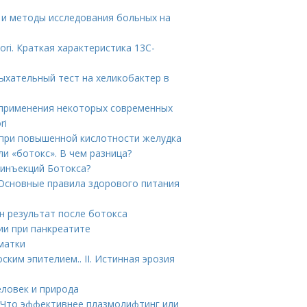
ия и методы исследования больных на
ori. Краткая характеристика 13С-
Дыхательный тест на хеликобактер в
ые применения некоторых современных
ri
при повышенной кислотности желудка
и «ботокс». В чем разница?
 инъекций Ботокса?
. Основные правила здорового питания
н результат после ботокса
ии при панкреатите
матки
ким эпителием.. II. Истинная эрозия
еловек и природа
 Что эффективнее плазмолифтинг или