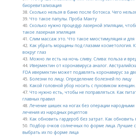
биоревитализация
38.
Сколько нельзя в баню после ботокса. Чего нельз
39.
Что такое папулы. Проба Манту
40.
Сколько нужно процедур лазерной эпиляции, чтоб
такое лазерная эпиляция
41.
Слим массаж это. Что такое миостимуляция и для 
42.
Как убрать морщины под глазами косметология. 
вокруг глаз
43.
Можно ли есть на ночь сливу. Слива: польза и вре
44.
Ивермектин от коронавируса аналог. Австралийск
FDA ивермектин может подавлять коронавирус за дв
45.
Болезни по лицу. Определение болезней по лицу
46.
Какой головной убор носить с пуховиком женщин.
47.
Что нужно есть, чтобы не поправляться. Как пита
главных правил
48.
Лечение шишек на ногах без операции народными 
лечения из народных рецептов
49.
Как обновить гардероб без затрат. Как обновить 
50.
Подбор очков солнечных по форме лица. Лучшие с
выбрать их по форме лица