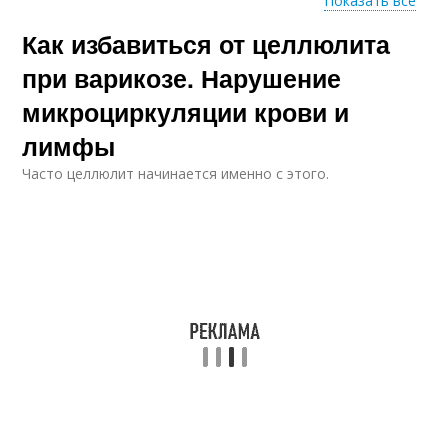
Показать все
Как избавиться от целлюлита
Гидромассаж от
варикоза
при варикозе. Нарушение
микроциркуляции крови и
лимфы
Часто целлюлит начинается именно с этого.