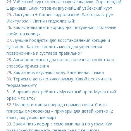
24.
Узбекский курт соленые сырные шарики. Сыр твердый
шариками. Сами готовим вкуснейший узбекский курт
25.
Лактулоза + Лигнин гидролизный. Лактофильтрум
(Лактулоза + Лигнин гидролизный)
26.
Как использовать корицу для похудения. Полезные
свойства корицы
27.
Лучшие продукты для восстановления хрящей и
суставов. Как составлять меню для укрепления
позвоночника и суставов правильно?
28.
Аргановое масло для волос: полезные свойства и
способы применения
29.
Как запечь вкусную тыкву. Запеченная тыква
30.
Теряем в день по килограмму. Какой вес считать
“нормальным”?
31.
6 причин употреблять Мускатный орех. Мускатный
орех. Что это?
32.
Человек и живая природа пример связи. Связь
природы с человеком – примеры для детей кратко (2
класс, окружающий мир)
33.
Зачем пить кефир с семенами льна по утрам. Как
правильно принимать семена льна с кефиром