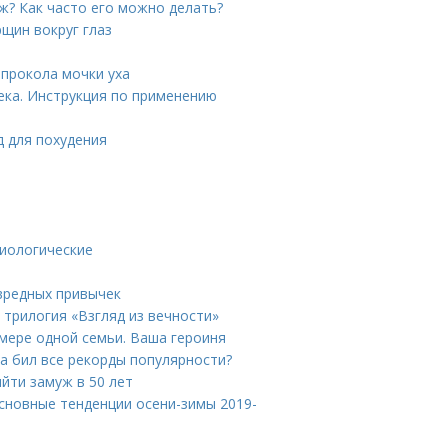
ж? Как часто его можно делать?
щин вокруг глаз
 прокола мочки уха
ека. Инструкция по применению
д для похудения
зиологические
 вредных привычек
 трилогия «Взгляд из вечности»
имере одной семьи. Ваша героиня
а бил все рекорды популярности?
ыйти замуж в 50 лет
сновные тенденции осени-зимы 2019-