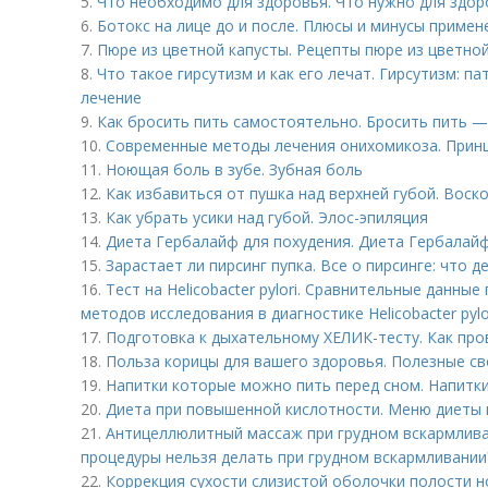
5.
Что необходимо для здоровья. Что нужно для здор
6.
Ботокс на лице до и после. Плюсы и минусы примен
7.
Пюре из цветной капусты. Рецепты пюре из цветно
8.
Что такое гирсутизм и как его лечат. Гирсутизм: па
лечение
9.
Как бросить пить самостоятельно. Бросить пить —
10.
Современные методы лечения онихомикоза. Прин
11.
Ноющая боль в зубе. Зубная боль
12.
Как избавиться от пушка над верхней губой. Воск
13.
Как убрать усики над губой. Элос-эпиляция
14.
Диета Гербалайф для похудения. Диета Гербалайф
15.
Зарастает ли пирсинг пупка. Все о пирсинге: что д
16.
Тест на Helicobacter pylori. Сравнительные данн
методов исследования в диагностике Helicobacter pylo
17.
Подготовка к дыхательному ХЕЛИК-тесту. Как про
18.
Польза корицы для вашего здоровья. Полезные с
19.
Напитки которые можно пить перед сном. Напитки
20.
Диета при повышенной кислотности. Меню диеты 
21.
Антицеллюлитный массаж при грудном вскармлива
процедуры нельзя делать при грудном вскармливании
22.
Коррекция сухости слизистой оболочки полости н