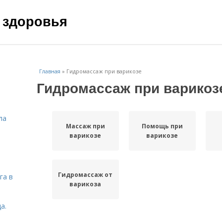
 здоровья
Главная
»
Гидромассаж при варикозе
Гидромассаж при варикоз
ла
Массаж при
Помощь при
варикозе
варикозе
Гидромассаж от
га в
варикоза
а.