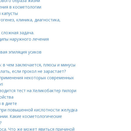
ового образа жизни
ения в косметологии
й капусты
тогенез, клиника, диагностика,
 сложная задача.
ципы наружного лечения
овая эпиляция усиков
: в чем заключается, плюсы и минусы
елать, если прокол не зарастает?
ые применения некоторых современных
ri
водится тест на Хеликобактер пилори
войства
 в диете
при повышенной кислотности желудка
нии. Какие косметологические
?
оса. Что же может явиться причиной