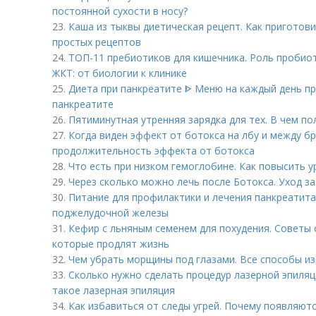
постоянной сухости в носу?
23.
Каша из тыквы диетическая рецепт. Как приготови
простых рецептов
24.
ТОП-11 пребиотиков для кишечника. Роль пробио
ЖКТ: от биологии к клинике
25.
Диета при панкреатите ᐈ Меню на каждый день пр
панкреатите
26.
Пятиминутная утренняя зарядка для тех. В чем п
27.
Когда виден эффект от ботокса на лбу и между б
продолжительность эффекта от ботокса
28.
Что есть при низком гемоглобине. Как повысить у
29.
Через сколько можно лечь после Ботокса. Уход з
30.
Питание для профилактики и лечения панкреатита
поджелудочной железы
31.
Кефир с льняным семенем для похудения. Советы о
которые продлят жизнь
32.
Чем убрать морщины под глазами. Все способы из
33.
Сколько нужно сделать процедур лазерной эпиляц
такое лазерная эпиляция
34.
Как избавиться от следы угрей. Почему появляют