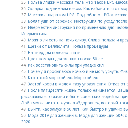
35.
Польза лпджи массажа тела. Что такое LPG-масса
36.
Складка под нижним веком. Как избавиться от мор
37.
Массаж аппаратом LPG. Подробно о LPG-массаже
38.
Болят уши от сережек. Инструкция по уходу после
39.
Ивермектин инструкция по применению для челов
Ивермектина
40.
Можно ли есть на ночь сливу. Слива: польза и вре
41.
Щетки от целлюлита. Польза процедуры
42.
На твердом полезно спать.
43.
Цвет помады для женщин после 50 лет
44.
Как восстановить силы при упадке сил.
45.
Почему я просыпаюсь ночью и не могу уснуть. Фи
46.
Кто такой морской еж. Морской еж
47.
Застой крови в малом тазу упражнения. Отказ от
48.
После пятидесяти жизнь только начинается. Ваша
рассказывает о жизни и быте советских людей на пр
Люба могла читать журнал «Здоровье», который тогд
49.
Выйти, как замуж в 50 лет. Как быстро и удачно в
50.
Мода 2019 для женщин з. Мода для женщин 50+: о
2020