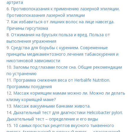
артрита
6.
Противопоказания к применению лазерной эпиляции.
Противопоказания лазерной эпиляции
7.
Как избавиться от лишних волос на лице навсегда.
Причины гирсутизма
8.
Отжимания на брусьях польза и вред. Польза от
выполнения упражнения
9.
Средства для борьбы с курением. Современные
принципы медикаментозного лечения табакокурения и
никотиновой зависимости
10.
Заломы под глазами после сна. Общие рекомендации
по устранению
11.
Программа снижения веса от Herbalife Nutrition.
Программы похудения
12.
Массаж кормящим мамам можно ли. Можно ли делать
клизму кормящей маме?
13.
Массаж вакуумными банками живота.
14.
Дыхательный тест для диагностики Helicobacter pylori.
Дыхательный тест – определение и его виды
15.
10 самых простых рецептов вкусного тыквенного
пирога. Американский тыквенный пирог — классический