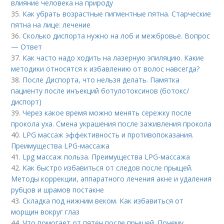
влияние человека на природу
35.
Как убрать возрастные пигментные пятна. Старческие
пятна на лице: лечение
36.
Сколько диспорта нужно на лоб и межбровье. Вопрос
— Ответ
37.
Как часто надо ходить на лазерную эпиляцию. Какие
методики относятся к избавлению от волос навсегда?
38.
После Диспорта, что нельзя делать. Памятка
пациенту после инъекций ботулотоксинов (ботокс/
диспорт)
39.
Через какое время можно менять сережку после
прокола уха. Смена украшения после заживления прокола
40.
LPG массаж эффективность и противопоказания.
Преимущества LPG-массажа
41.
Lpg массаж польза. Преимущества LPG-массажа
42.
Как быстро избавиться от следов после прыщей.
Методы коррекции, аппаратного лечения акне и удаления
рубцов и шрамов постакне
43.
Складка под нижним веком. Как избавиться от
морщин вокруг глаз
44.
Что помогает от пятен после прыщей. Почему