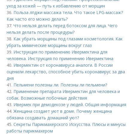
уход за кожей — путь к избавлению от морщин
36.
Польза лпджи массажа тела. Что такое LPG-массаж?
Как часто его можно делать?
37.
Что нельзя делать перед ботоксом для лица. Чего
нельзя делать после процедуры?
38.
Как убрать морщины под глазами косметология. Как
убрать мимические морщины вокруг глаз
39.
Инструкция по применению Ивермектина для
человека. Инструкция по применению Ивермектина
40.
Ивермектин от коронавируса аналоги. В России
оценили лекарство, способное убить коронавирус за два
дня
41.
Пельмени полезны ли. Полезны ли пельмени?
42.
Применение препарата Ивермектин для человека и
собак. Возможные побочные действия
43.
Ивермек при демодекозе у людей. Общая информация
44.
Женщина создает уют в доме. Почему женщина
обязана создавать домашний уют?
45.
Секреты Парикмахерского Искусства. Плюсы и минусы
работы парикмахером