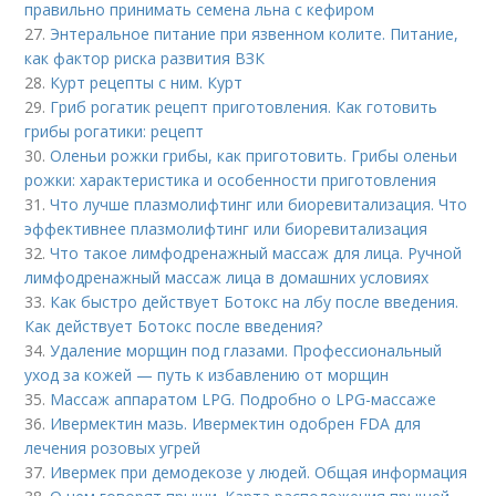
правильно принимать семена льна с кефиром
27.
Энтеральное питание при язвенном колите. Питание,
как фактор риска развития ВЗК
28.
Курт рецепты с ним. Курт
29.
Гриб рогатик рецепт приготовления. Как готовить
грибы рогатики: рецепт
30.
Оленьи рожки грибы, как приготовить. Грибы оленьи
рожки: характеристика и особенности приготовления
31.
Что лучше плазмолифтинг или биоревитализация. Что
эффективнее плазмолифтинг или биоревитализация
32.
Что такое лимфодренажный массаж для лица. Ручной
лимфодренажный массаж лица в домашних условиях
33.
Как быстро действует Ботокс на лбу после введения.
Как действует Ботокс после введения?
34.
Удаление морщин под глазами. Профессиональный
уход за кожей — путь к избавлению от морщин
35.
Массаж аппаратом LPG. Подробно о LPG-массаже
36.
Ивермектин мазь. Ивермектин одобрен FDA для
лечения розовых угрей
37.
Ивермек при демодекозе у людей. Общая информация