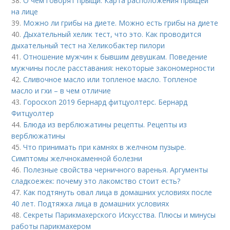
38.
О чем говорят прыщи. Карта расположения прыщей
на лице
39.
Можно ли грибы на диете. Можно есть грибы на диете
40.
Дыхательный хелик тест, что это. Как проводится
дыхательный тест на Хеликобактер пилори
41.
Отношение мужчин к бывшим девушкам. Поведение
мужчины после расставания: некоторые закономерности
42.
Сливочное масло или топленое масло. Топленое
масло и гхи – в чем отличие
43.
Гороскоп 2019 бернард фитцуолтерс. Бернард
Фитцуолтер
44.
Блюда из верблюжатины рецепты. Рецепты из
верблюжатины
45.
Что принимать при камнях в желчном пузыре.
Симптомы желчнокаменной болезни
46.
Полезные свойства черничного варенья. Аргументы
сладкоежек: почему это лакомство стоит есть?
47.
Как подтянуть овал лица в домашних условиях после
40 лет. Подтяжка лица в домашних условиях
48.
Секреты Парикмахерского Искусства. Плюсы и минусы
работы парикмахером