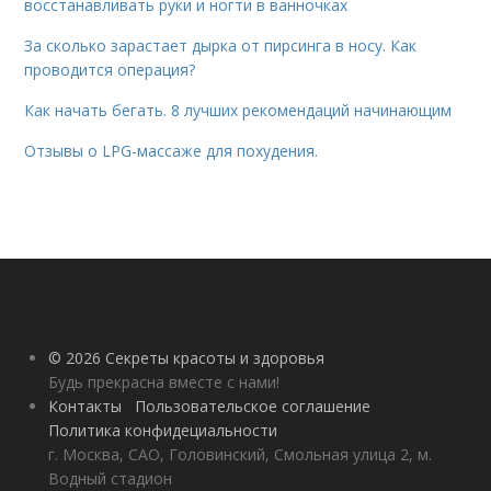
восстанавливать руки и ногти в ванночках
За сколько зарастает дырка от пирсинга в носу. Как
проводится операция?
Как начать бегать. 8 лучших рекомендаций начинающим
Отзывы о LPG-массаже для похудения.
© 2026 Секреты красоты и здоровья
Будь прекрасна вместе с нами!
Контакты
Пользовательское соглашение
Политика конфидециальности
г. Москва, САО, Головинский, Смольная улица 2, м.
Водный стадион