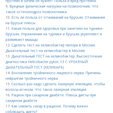
протеин и зачем он нужен? Польза и вред протеина
9.
Вредные физические нагрузки на позвоночник. Что
такое остеохондроз позвоночника.
10.
Есть ли польза от отжиманий на брусьях. Отжимания
на брусья: плюсы
11.
Какая польза для здоровья при занятиях на турнике-
брусьях. Упражнения на турнике и брусьях укрепляют и
развивают мышцы:
12.
Сделать тест на хеликобактер пилори в Москве.
Дыхательный тест на хеликобактер в Москве
13.
Дыхательный ТЕСТ на хеликобактер. Высокоточная
диагностика Helicobacter pylori. 13 C-УРЕАЗНЫЙ
ДЫХАТЕЛЬНЫЙ ТЕСТ (ХЕЛИКАРБ)
14.
Воспаление тройничного лицевого нерва. Причины
невралгии тройничного нерва
15.
Сколько раз надо сделать лазерную эпиляцию, чтобы
волосы исчезли. Что такое лазерная эпиляция
16.
Рацион при сахарном диабете. Плюсы диеты при
сахарном диабете
17.
Как снизить сахар в рационе. Почему важно
соблюдать диету?