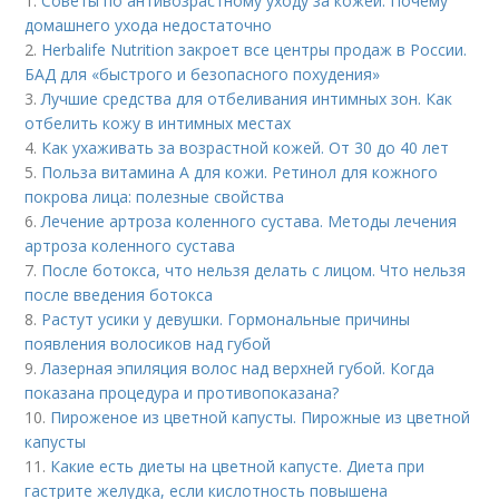
1.
Советы по антивозрастному уходу за кожей. Почему
домашнего ухода недостаточно
2.
Herbalife Nutrition закроет все центры продаж в России.
БАД для «быстрого и безопасного похудения»
3.
Лучшие средства для отбеливания интимных зон. Как
отбелить кожу в интимных местах
4.
Как ухаживать за возрастной кожей. От 30 до 40 лет
5.
Польза витамина А для кожи. Ретинол для кожного
покрова лица: полезные свойства
6.
Лечение артроза коленного сустава. Методы лечения
артроза коленного сустава
7.
После ботокса, что нельзя делать с лицом. Что нельзя
после введения ботокса
8.
Растут усики у девушки. Гормональные причины
появления волосиков над губой
9.
Лазерная эпиляция волос над верхней губой. Когда
показана процедура и противопоказана?
10.
Пироженое из цветной капусты. Пирожные из цветной
капусты
11.
Какие есть диеты на цветной капусте. Диета при
гастрите желудка, если кислотность повышена