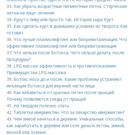
33.
Как убрать возрастные пигментные пятна. Старческие
пятна на лице: лечение
34.
Курут к пиву или просто так. История сыра Курт
35.
Как сделать курт в домашних условиях из творога. Как
готовят
36.
Что лучше плазмолифтинг или биоревитализация. Что
эффективнее плазмолифтинг или биоревитализация
37.
Что нельзя после Ботокса. Чего нельзя делать после
процедуры?
38.
LPG массаж эффективность и противопоказания.
Преимущества LPG-массажа
39.
Ботокс носа до и после. Какие проблемы устраняют
инъекции ботокса для верхней части лица
40.
Как избавиться от красных пятен после прыщей.
Почему появляются следы от прыщей
41.
На твердом полезно спать.
42.
Таблетки ивермектин. Что за лекарство ивермектин?
43.
Чем зимой заняться в деревне. Уникальные способы,
как заработать в деревне или селе деньги летом, зимой,
весной или осенью