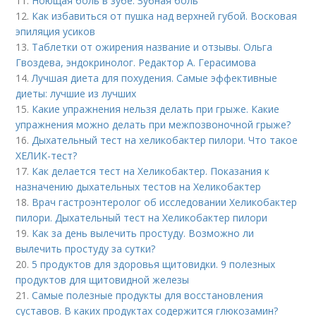
11.
Ноющая боль в зубе. Зубная боль
12.
Как избавиться от пушка над верхней губой. Восковая
эпиляция усиков
13.
Таблетки от ожирения название и отзывы. Ольга
Гвоздева, эндокринолог. Редактор А. Герасимова
14.
Лучшая диета для похудения. Самые эффективные
диеты: лучшие из лучших
15.
Какие упражнения нельзя делать при грыже. Какие
упражнения можно делать при межпозвоночной грыже?
16.
Дыхательный тест на хеликобактер пилори. Что такое
ХЕЛИК-тест?
17.
Как делается тест на Хеликобактер. Показания к
назначению дыхательных тестов на Хеликобактер
18.
Врач гастроэнтеролог об исследовании Хеликобактер
пилори. Дыхательный тест на Хеликобактер пилори
19.
Как за день вылечить простуду. Возможно ли
вылечить простуду за сутки?
20.
5 продуктов для здоровья щитовидки. 9 полезных
продуктов для щитовидной железы
21.
Самые полезные продукты для восстановления
суставов. В каких продуктах содержится глюкозамин?