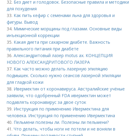
32.
Без диет и голодовок. Безопасные правила и методики
для похудения
33.
Как пить кефир с семенами льна для здоровья и
фигуры. Вывод
34.
Мимические морщины под глазами. Основные виды
инъекционной коррекции
35.
Какая диета при сахарном диабете. Важность
правильного питания при диабете
36.
Александритовый лазер motus ax. КОНЦЕПЦИЯ
НОВОГО АЛЕКСАНДРИТОВОГО ЛАЗЕРА
37.
Как часто можно делать лазерную эпиляцию
подмышек. Сколько нужно сеансов лазерной эпиляции
для гладкой кожи
38.
Ивермектин от коронавируса. Австралийские учёные
заявили, что одобренный FDA ивермектин может
подавлять коронавирус за двое суток
39.
Инструкция по применению Ивермектина для
человека. Инструкция по применению Ивермектина
40.
Пельмени полезны ли. Полезны ли пельмени?
41.
Что делать, чтобы ноги не потели и не воняли в
обуви. Причины потливости ступней