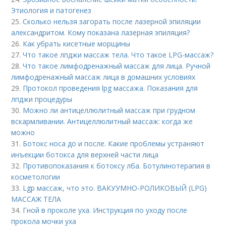
Этиология и патогенез
25.
Сколько нельзя загорать после лазерной эпиляции
александритом. Кому показана лазерная эпиляция?
26.
Как убрать кисетные морщины
27.
Что такое лпджи массаж тела. Что такое LPG-массаж?
28.
Что такое лимфодренажный массаж для лица. Ручной
лимфодренажный массаж лица в домашних условиях
29.
Протокол проведения lpg массажа. Показания для
лпджи процедуры
30.
Можно ли антицеллюлитный массаж при грудном
вскармливании. Антицеллюлитный массаж: когда же
можно
31.
Ботокс носа до и после. Какие проблемы устраняют
инъекции ботокса для верхней части лица
32.
Противопоказания к ботоксу лба. Ботулинотерапия в
косметологии
33.
Lgp массаж, что это. ВАКУУМНО-РОЛИКОВЫЙ (LPG)
МАССАЖ ТЕЛА
34.
Гной в проколе уха. Инструкция по уходу после
прокола мочки уха