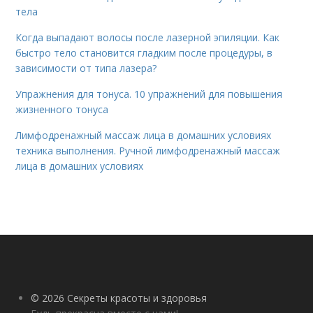
тела
Когда выпадают волосы после лазерной эпиляции. Как
быстро тело становится гладким после процедуры, в
зависимости от типа лазера?
Упражнения для тонуса. 10 упражнений для повышения
жизненного тонуса
Лимфодренажный массаж лица в домашних условиях
техника выполнения. Ручной лимфодренажный массаж
лица в домашних условиях
© 2026 Секреты красоты и здоровья