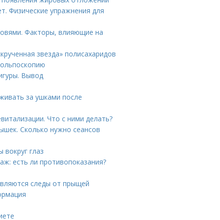
ет. Физические упражнения для
ровями. Факторы, влияющие на
скрученная звезда» полисахаридов
 кольпоскопию
игуры. Вывод
аживать за ушками после
витализации. Что с ними делать?
ышек. Сколько нужно сеансов
 вокруг глаз
аж: есть ли противопоказания?
являются следы от прыщей
ормация
иете