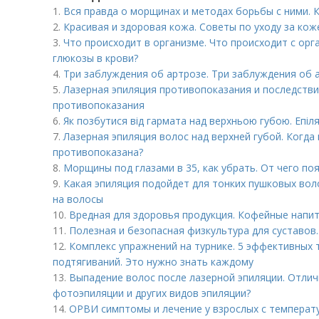
1.
Вся правда о морщинах и методах борьбы с ними.
2.
Красивая и здоровая кожа. Советы по уходу за кож
3.
Что происходит в организме. Что происходит с о
глюкозы в крови?
4.
Три заблуждения об артрозе. Три заблуждения об 
5.
Лазерная эпиляция противопоказания и последствия
противопоказания
6.
Як позбутися від гармата над верхньою губою. Епіля
7.
Лазерная эпиляция волос над верхней губой. Когда
противопоказана?
8.
Морщины под глазами в 35, как убрать. От чего п
9.
Какая эпиляция подойдет для тонких пушковых воло
на волосы
10.
Вредная для здоровья продукция. Кофейные напи
11.
Полезная и безопасная физкультура для суставов.
12.
Комплекс упражнений на турнике. 5 эффективных 
подтягиваний. Это нужно знать каждому
13.
Выпадение волос после лазерной эпиляции. Отлич
фотоэпиляции и других видов эпиляции?
14.
ОРВИ симптомы и лечение у взрослых с температ