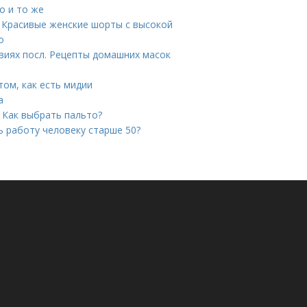
о и то же
. Красивые женские шорты с высокой
о
иях посл. Рецепты домашних масок
том, как есть мидии
а
. Как выбрать пальто?
ь работу человеку старше 50?