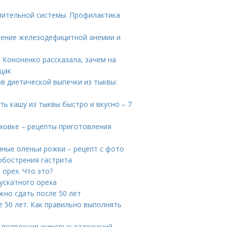
лительной системы. Профилактика
ечение железодефицитной анемии и
 Кононенко рассказала, зачем на
щак
в диетической выпечки из тыквы:
ть кашу из тыквы быстро и вкусно – 7
уховке – рецепты приготовления
нные оленьи рожки – рецепт с фото
 обострения гастрита
орех. Что это?
ускатного ореха
жно сдать после 50 лет
 50 лет. Как правильно выполнять
ы появления жировых отложений