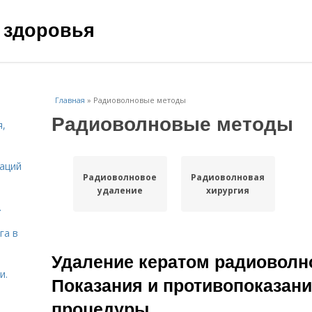
 здоровья
Главная
»
Радиоволновые методы
Радиоволновые методы
я,
даций
Радиоволновое
Радиоволновая
удаление
хирургия
.
га в
Удаление кератом радиовол
и.
Показания и противопоказан
процедуры