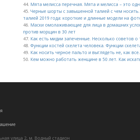
44.
Мята мелисса перечная. Мята и мелисса – это одн
45.
Черные шорты с завышенной талией с чем носить
талией 2019 года: короткие и длинные модели на фот
46.
Маски омолаживающие для лица в домашних услов
против морщин в 30 лет
47.
Как есть мидии запеченные. Несколько советов о 
48.
Функции костей скелета человека. Функции скелет
49.
Как носить черное пальто и выглядеть не, как все
50.
Кем можно работать женщине в 50 лет. Как искат
я
лашение
ьная улица 2, м. Водный стадион