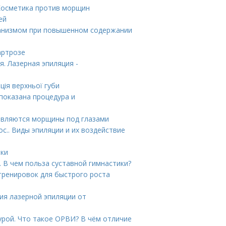
 Косметика против морщин
ей
рганизмом при повышенном содержании
артрозе
. Лазерная эпиляция -
ція верхньої губи
 показана процедура и
оявляются морщины под глазами
с.. Виды эпиляции и их воздействие
тки
. В чем польза суставной гимнастики?
тренировок для быстрого роста
ия лазерной эпиляции от
урой. Что такое ОРВИ? В чём отличие