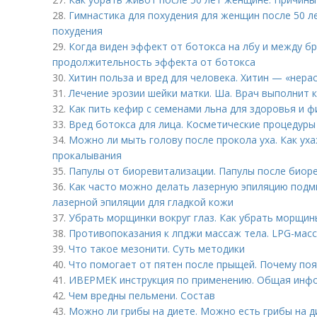
28.
Гимнастика для похудения для женщин после 50 л
похудения
29.
Когда виден эффект от ботокса на лбу и между б
продолжительность эффекта от ботокса
30.
Хитин польза и вред для человека. Хитин — «нера
31.
Лечение эрозии шейки матки. Ша. Врач выполнит
32.
Как пить кефир с семенами льна для здоровья и ф
33.
Вред ботокса для лица. Косметические процедуры
34.
Можно ли мыть голову после прокола уха. Как ух
прокалывания
35.
Папулы от биоревитализации. Папулы после биоре
36.
Как часто можно делать лазерную эпиляцию подм
лазерной эпиляции для гладкой кожи
37.
Убрать морщинки вокруг глаз. Как убрать морщины
38.
Противопоказания к лпджи массаж тела. LPG-масс
39.
Что такое мезонити. Суть методики
40.
Что помогает от пятен после прыщей. Почему по
41.
ИВЕРМЕК инструкция по применению. Общая инф
42.
Чем вредны пельмени. Состав
43.
Можно ли грибы на диете. Можно есть грибы на д