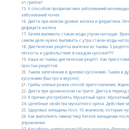
от гриппа?
15.
9 способов профилактики заболеваний мочевыде
заболеваний почек
16.
Диета при низком уровне железа и ферритина. Л
дефицита железа
17.
Зачем выпивать стакан воды утром натощак. Врач
самом деле нужно выпивать с утра стакан воды нато
18.
Диетические рецепты выпечки из тыквы. 5 рецепто
лёгкость и удовольствие в каждом кусочке!???
19.
Каша из тыквы диетическая рецепт. Как приготови
простых рецептов
20.
Тыква запеченная в духовке кусочками. Тыква в д
кусочками (быстро и вкусно!)
21.
Грибы оленьи рожки способ приготовления. Жаре
22.
Диета при хроническом гастрите. Диета в период
23.
6 причин употреблять Мускатный орех. Мускатный 
24.
Целебные свойства мускатного ореха. Действие м
25.
Здоровье женщины посл. 10 анализов, которые ну
26.
Как выполнять гимнастику Кегеля женщинам после
упражнения
27.
Как убрать живот после 50 лет женщине. Причин