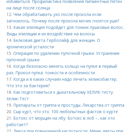
избавиться. Профилактика появления пигментных пятен
на лице после солнца
12.
Чем обрабатывать ухо после прокола если
загноилось. Почему после прокола мочек гноятся уши?
13.
Какая эпиляция подойдет для тонких пушковых волос..
Виды эпиляции и их воздействие на волосы
14.
Белковая диета Герболайф для женщин. О
хронической усталости
15.
Операция по удалению пупочной грыжи. Устранение
пупочной грыжи
16.
Когда безопасно менять кольцо на пупке в первый
раз. Прокол пупка: тонкости и особенности
17.
Когда и в каких случаях надо лечить хеликобактер.
Что это за бактерия?
18.
Как подготовиться к дыхательному ХЕЛИК-тесту.
Хелик-Тест
19.
Препараты от гриппа и простуды. Лекарства от гриппа
20.
Сыр курт, что это. 100 любопытных фактов о курте
21.
Ботокс от морщин на лбу. Ботокс в лоб –, как это
работает?
22.
Диета при повышенной кислотности. Меню диеты при