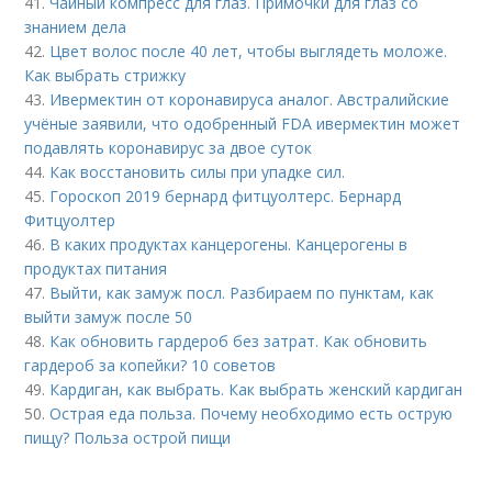
41.
Чайный компресс для глаз. Примочки для глаз со
знанием дела
42.
Цвет волос после 40 лет, чтобы выглядеть моложе.
Как выбрать стрижку
43.
Ивермектин от коронавируса аналог. Австралийские
учёные заявили, что одобренный FDA ивермектин может
подавлять коронавирус за двое суток
44.
Как восстановить силы при упадке сил.
45.
Гороскоп 2019 бернард фитцуолтерс. Бернард
Фитцуолтер
46.
В каких продуктах канцерогены. Канцерогены в
продуктах питания
47.
Выйти, как замуж посл. Разбираем по пунктам, как
выйти замуж после 50
48.
Как обновить гардероб без затрат. Как обновить
гардероб за копейки? 10 советов
49.
Кардиган, как выбрать. Как выбрать женский кардиган
50.
Острая еда польза. Почему необходимо есть острую
пищу? Польза острой пищи