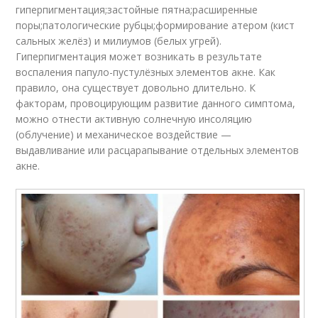
гиперпигментация;застойные пятна;расширенные
поры;патологические рубцы;формирование атером (кист
сальных желёз) и милиумов (белых угрей).
Гиперпигментация может возникать в результате
воспаления папуло-пустулёзных элементов акне. Как
правило, она существует довольно длительно. К
факторам, провоцирующим развитие данного симптома,
можно отнести активную солнечную инсоляцию
(облучение) и механическое воздействие —
выдавливание или расцарапывание отдельных элементов
акне.