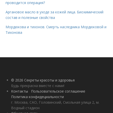
проводится операция?
Аргановое масло в уходе за кожей лица. Биохимический
состав и полезные свойства
Мордюкова и тихонов. Смерть наследника Мордюковой и
Тихонова
© 2026 Секреты красоты и здоровья
Будь прекрасна вместе с нами!
Контакты
Пользовательское соглашение
Политика конфидециальности
г. Москва, САО, Головинский, Смольная улица 2, м.
Водный стадион