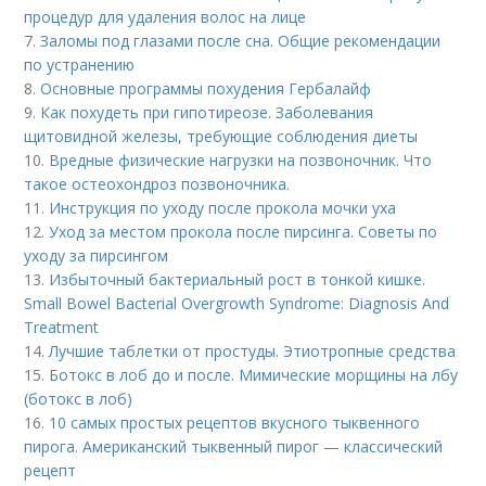
процедур для удаления волос на лице
7.
Заломы под глазами после сна. Общие рекомендации
по устранению
8.
Основные программы похудения Гербалайф
9.
Как похудеть при гипотиреозе. Заболевания
щитовидной железы, требующие соблюдения диеты
10.
Вредные физические нагрузки на позвоночник. Что
такое остеохондроз позвоночника.
11.
Инструкция по уходу после прокола мочки уха
12.
Уход за местом прокола после пирсинга. Советы по
уходу за пирсингом
13.
Избыточный бактериальный рост в тонкой кишке.
Small Bowel Bacterial Overgrowth Syndrome: Diagnosis And
Treatment
14.
Лучшие таблетки от простуды. Этиотропные средства
15.
Ботокс в лоб до и после. Мимические морщины на лбу
(ботокс в лоб)
16.
10 самых простых рецептов вкусного тыквенного
пирога. Американский тыквенный пирог — классический
рецепт