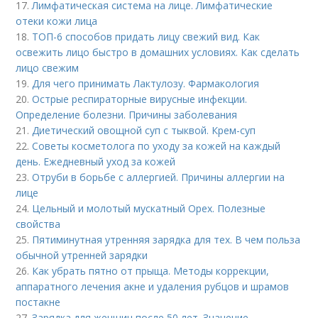
17.
Лимфатическая система на лице. Лимфатические
отеки кожи лица
18.
ТОП-6 способов придать лицу свежий вид. Как
освежить лицо быстро в домашних условиях. Как сделать
лицо свежим
19.
Для чего принимать Лактулозу. Фармакология
20.
Острые респираторные вирусные инфекции.
Определение болезни. Причины заболевания
21.
Диетический овощной суп с тыквой. Крем-суп
22.
Советы косметолога по уходу за кожей на каждый
день. Ежедневный уход за кожей
23.
Отруби в борьбе с аллергией. Причины аллергии на
лице
24.
Цельный и молотый мускатный Орех. Полезные
свойства
25.
Пятиминутная утренняя зарядка для тех. В чем польза
обычной утренней зарядки
26.
Как убрать пятно от прыща. Методы коррекции,
аппаратного лечения акне и удаления рубцов и шрамов
постакне
27.
Зарядка для женщин после 50 лет. Значение