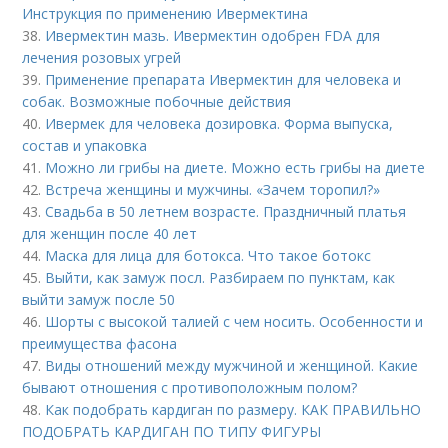
Инструкция по применению Ивермектина
38.
Ивермектин мазь. Ивермектин одобрен FDA для
лечения розовых угрей
39.
Применение препарата Ивермектин для человека и
собак. Возможные побочные действия
40.
Ивермек для человека дозировка. Форма выпуска,
состав и упаковка
41.
Можно ли грибы на диете. Можно есть грибы на диете
42.
Встреча женщины и мужчины. «Зачем торопил?»
43.
Свадьба в 50 летнем возрасте. Праздничный платья
для женщин после 40 лет
44.
Маска для лица для ботокса. Что такое ботокс
45.
Выйти, как замуж посл. Разбираем по пунктам, как
выйти замуж после 50
46.
Шорты с высокой талией с чем носить. Особенности и
преимущества фасона
47.
Виды отношений между мужчиной и женщиной. Какие
бывают отношения с противоположным полом?
48.
Как подобрать кардиган по размеру. КАК ПРАВИЛЬНО
ПОДОБРАТЬ КАРДИГАН ПО ТИПУ ФИГУРЫ