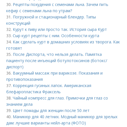
30.
Рецепты похудения с семенами льна. Зачем пить
кефир с семенами льна по утрам?
31.
Погружной и стационарный блендер. Типы
конструкций
32.
Курут к пиву или просто так. История сыра Курт
33.
Сыр курт рецепты с ним. Особенности курта
34.
Как сделать курт в домашних условиях из творога. Как
готовят
35.
После Диспорта, что нельзя делать. Памятка
пациенту после инъекций ботулотоксинов (ботокс/
диспорт)
36.
Вакуумный массаж при варикозе. Показания и
противопоказания
37.
Коррекция гусиных лапок. Американская
блефаропластика Фраксель
38.
Чайный компресс для глаз. Примочки для глаз со
знанием дела
39.
Цвет помады для женщин после 50 лет
40.
Маникюр для 40 летних. Модный маникюр для зрелых
дам: лучшие варианты нейл-арта (ФОТО)