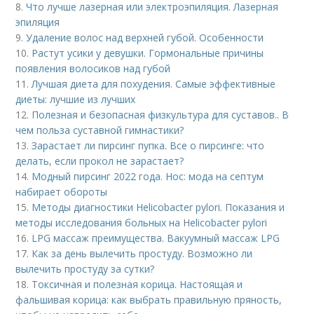
8.
Что лучше лазерная или электроэпиляция. Лазерная
эпиляция
9.
Удаление волос над верхней губой. Особенности
10.
Растут усики у девушки. Гормональные причины
появления волосиков над губой
11.
Лучшая диета для похудения. Самые эффективные
диеты: лучшие из лучших
12.
Полезная и безопасная физкультура для суставов.. В
чем польза суставной гимнастики?
13.
Зарастает ли пирсинг пупка. Все о пирсинге: что
делать, если прокол не зарастает?
14.
Модный пирсинг 2022 года. Нос: мода на септум
набирает обороты
15.
Методы диагностики Helicobacter pylori. Показания и
методы исследования больных на Helicobacter pylori
16.
LPG массаж преимущества. Вакуумный массаж LPG
17.
Как за день вылечить простуду. Возможно ли
вылечить простуду за сутки?
18.
Токсичная и полезная корица. Настоящая и
фальшивая корица: как выбрать правильную пряность,