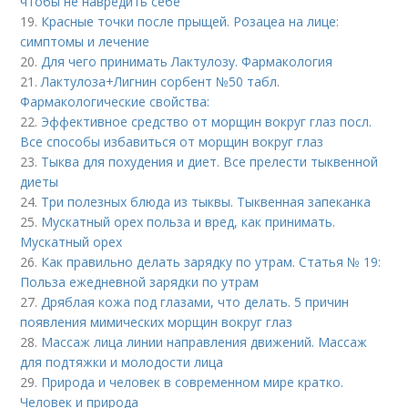
чтобы не навредить себе
19.
Красные точки после прыщей. Розацеа на лице:
симптомы и лечение
20.
Для чего принимать Лактулозу. Фармакология
21.
Лактулоза+Лигнин сорбент №50 табл.
Фармакологические свойства:
22.
Эффективное средство от морщин вокруг глаз посл.
Все способы избавиться от морщин вокруг глаз
23.
Тыква для похудения и диет. Все прелести тыквенной
диеты
24.
Три полезных блюда из тыквы. Тыквенная запеканка
25.
Мускатный орех польза и вред, как принимать.
Мускатный орех
26.
Как правильно делать зарядку по утрам. Статья № 19:
Польза ежедневной зарядки по утрам
27.
Дряблая кожа под глазами, что делать. 5 причин
появления мимических морщин вокруг глаз
28.
Массаж лица линии направления движений. Массаж
для подтяжки и молодости лица
29.
Природа и человек в современном мире кратко.
Человек и природа