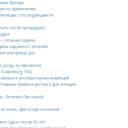
учшие бренды
ция по применению
 эпиляции с последующим ее
елать после процедуры?
едура
— сложная задача.
ципы наружного лечения
чки или хряща уха
о уходу за пирсингом
Scalpelburg. FAQ
асморка и респираторных инфекций
 Главные правила фитнеса для женщин
и.. Лечение Лактазной
ти почек. Диета при почечной
жно сдать после 50 лет