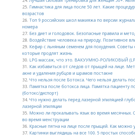
24.
Лучшая силовая тренировка для женщин 50+. Явля
25.
Гимнастика для лица после 50 лет. Какие процеду
возрастов
26.
Топ 9 российских школ макияжа по версии журнал
номера
27.
Без диет и голодовок. Безопасные правила и мето
28.
Воздействие человека на природу. Позитивное вл
29.
Кефир с льняным семенем для похудения. Советы о
которые продлят жизнь
30.
LPG массаж, что это. ВАКУУМНО-РОЛИКОВЫЙ (L
31.
Как избавиться от следов от прыщей на лице. Ме
акне и удаления рубцов и шрамов постакне
32.
Что нельзя после Ботокса. Чего нельзя делать по
33.
Памятка после ботокса лица. Памятка пациенту п
(ботокс/диспорт)
34.
Что нужно делать перед лазерной эпиляцией глубо
лазерной эпиляции
35.
Можно ли прокалывать язык во время месячных.
во время менструации
36.
Красные пятна на лице после прыщей. Как можно 
37.
Картинки выглядишь на все 100. 5 простых способ