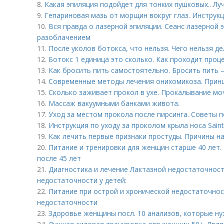
8.
Какая эпиляция подойдет для тонких пушковых.. Л
9.
Гепариновая мазь от морщин вокруг глаз. Инструк
10.
Вся правда о лазерной эпиляции. Сеанс лазерной
разоблачением
11.
После уколов ботокса, что нельзя. Чего нельзя д
12.
Ботокс 1 единица это сколько. Как проходит проц
13.
Как бросить пить самостоятельно. Бросить пить 
14.
Современные методы лечения онихомикоза. Прин
15.
Сколько заживает прокол в ухе. Прокалывание мо
16.
Массаж вакуумными банками живота.
17.
Уход за местом прокола после пирсинга. Советы п
18.
Инструкция по уходу за проколом крыла носа Saint 
19.
Как лечить первые признаки простуды. Причины н
20.
Питание и тренировки для женщин старше 40 лет.
после 45 лет
21.
Диагностика и лечение Лактазной недостаточност
недостаточности у детей:
22.
Питание при острой и хронической недостаточнос
недостаточности
23.
Здоровье женщины посл. 10 анализов, которые ну