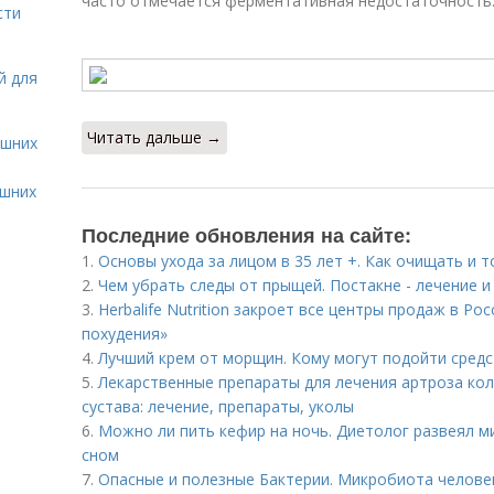
часто отмечается ферментативная недостаточность
сти
й для
Читать дальше →
ашних
ашних
Последние обновления на сайте:
1.
Основы ухода за лицом в 35 лет +. Как очищать и 
2.
Чем убрать следы от прыщей. Постакне - лечение 
3.
Herbalife Nutrition закроет все центры продаж в Ро
похудения»
4.
Лучший крем от морщин. Кому могут подойти средс
5.
Лекарственные препараты для лечения артроза кол
сустава: лечение, препараты, уколы
6.
Можно ли пить кефир на ночь. Диетолог развеял м
сном
7.
Опасные и полезные Бактерии. Микробиота человек