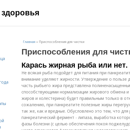
 здоровья
Главная
»
Приспособления для чистки
Приспособления для чист
ица
Карась жирная рыба или нет
Не всякая рыба подойдет для питания при панкреати
внимание уделяют жирности. Утверждение о пользе 
года
часть рыбьего жира представлена полиненасыщенны
способствующими нормализации жирового обмена и 
жиров и холестерина) будет правильным только в от
апы
сожалению, при панкреатите полезные жиры перегр
так же, как и вредные. Обусловлено это тем, что дл
панкреатический фермент - липаза, выработка котор
ой
фазы болезни (с целью обеспечения покоя поджелудо
я