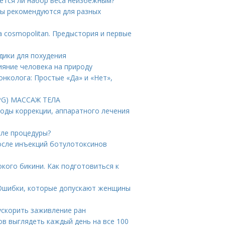
ется ли набор веса неизбежным?
ры рекомендуются для разных
а cosmopolitan. Предыстория и первые
дики для похудения
ияние человека на природу
нколога: Простые «Да» и «Нет»,
PG) МАССАЖ ТЕЛА
тоды коррекции, аппаратного лечения
сле процедуры?
осле инъекций ботулотоксинов
кого бикини. Как подготовиться к
 Ошибки, которые допускают женщины
ускорить заживление ран
ов выглядеть каждый день на все 100