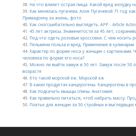
38.
На что влияет острая пища. Какой вред желудку 
39.
Как менялась пугачева. Алле Пугачевой 71 год: ка
Примадонну за жизнь, фото
40.
Как сногсшибательно выглядеть. APP - Article Actio
41.
45 лет актрисы. Знаменитости за 45 лет, сохрани
42.
Под что одеть розовые кроссовки. С чем носить 
43.
Пельмени польза и вред. Применение в кулинарии
44.
Характер по форме носа у женщин с картинками. 
человека по форме его носа?
45.
Можно ли выйти замуж в 50 лет. Замуж после 50 ле
возрасте
46.
Кто такой морской еж. Морской еж
47.
В каких продуктах канцерогены. Канцерогены в пр
48.
Как подкачать мышцы спины. Анатомия
49.
Как правильно питаться, чтоб набрать массу. Пр
50.
Платье для женщин за 50 стройных и выглядящих