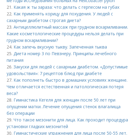
методы исследования больных на Helicobacter pylori
21.
Какая ж ты зараза: что делать с герпесом на губах
22.
Как применять корицу для похудения. У людей с
сахарным диабетом строгая диета?
23.
Антицеллюлитный массаж при грудном вскармливании.
Какие косметологические процедуры нельзя делать при
грудном вскармливании?
24.
Как запечь вкусную тыкву. Запеченная тыква
25.
Диета номер 3 по Певзнеру. Принципы лечебного
питания
26.
Закуски для людей с сахарным диабетом. «Допустимые
удовольствия»: 7 рецептов блюд при диабете
27.
Как пополнеть быстро в домашних условиях женщине.
Чем отличается естественная и патологическая потеря
веса?
28.
Гимнастика Кегеля для женщин после 50 лет при
опущении матки. Лечение опущения стенок влагалища
без операции
29.
Что такое мезонити для лица. Как проходит процедура
установки гладких мезонитей
30.
Гимнастические упражнения для лица после 50-55 лет.