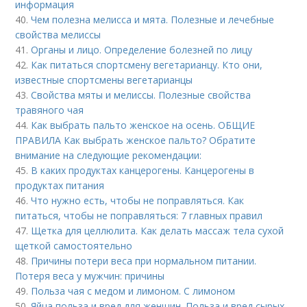
информация
40.
Чем полезна мелисса и мята. Полезные и лечебные
свойства мелиссы
41.
Органы и лицо. Определение болезней по лицу
42.
Как питаться спортсмену вегетарианцу. Кто они,
известные спортсмены вегетарианцы
43.
Свойства мяты и мелиссы. Полезные свойства
травяного чая
44.
Как выбрать пальто женское на осень. ОБЩИЕ
ПРАВИЛА Как выбрать женское пальто? Обратите
внимание на следующие рекомендации:
45.
В каких продуктах канцерогены. Канцерогены в
продуктах питания
46.
Что нужно есть, чтобы не поправляться. Как
питаться, чтобы не поправляться: 7 главных правил
47.
Щетка для целлюлита. Как делать массаж тела сухой
щеткой самостоятельно
48.
Причины потери веса при нормальном питании.
Потеря веса у мужчин: причины
49.
Польза чая с медом и лимоном. С лимоном
50.
Яйца польза и вред для женщин. Польза и вред сырых