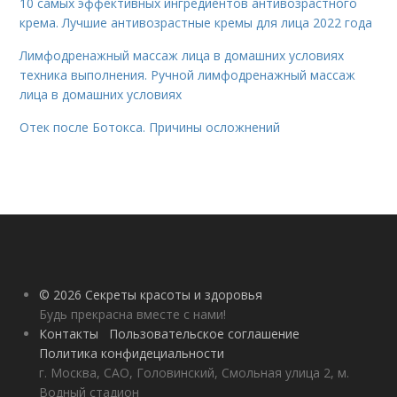
10 самых эффективных ингредиентов антивозрастного
крема. Лучшие антивозрастные кремы для лица 2022 года
Лимфодренажный массаж лица в домашних условиях
техника выполнения. Ручной лимфодренажный массаж
лица в домашних условиях
Отек после Ботокса. Причины осложнений
© 2026 Секреты красоты и здоровья
Будь прекрасна вместе с нами!
Контакты
Пользовательское соглашение
Политика конфидециальности
г. Москва, САО, Головинский, Смольная улица 2, м.
Водный стадион