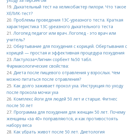
уходу за пирсингом
19.
Дыхательный тест на хеликобактер пилори. Что такое
ХЕЛИК-тест?
20.
Проблемы проведения 13С-уреазного теста. Краткая
характеристика 13С-уреазного дыхательного теста
21.
Логопед педагог или врач. Логопед - это врач или
учитель?
22.
Обертывание для похудения с корицей. Обертывания с
корицей — простая и эффективная процедура похудения
23.
Лактулоза+Лигнин сорбент №50 табл.
Фармакологические свойства:
24.
Диета после пищевого отравления у взрослых. Чем
можно питаться после отравления?
25.
Как долго заживает прокол уха. Инструкция по уходу
после прокола мочки уха
26.
Комплекс йоги для людей 50 лет и старше. Фитнес
после 50 лет
27.
Программа для похудения для женщин 50 лет. Почему
женщины «за 40» поправляются, и как противостоять
набору веса
28.
Как убрать живот после 50 лет. Диетология