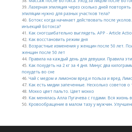
38.
Массаж после Ботокса. Уход за лицом после Бото
39.
Лазерная эпиляция через сколько дней повторять
эпиляции нужно для разных участков тела?
40.
Ботокс когда начинает действовать после уколов
инъекций Ботокса?
41.
Как сногсшибательно выглядеть. APP - Article Actio
42.
Как восстановить режим дня
43.
Возрастные изменения у женщин после 50 лет. Пс
женщин после 50 лет
44.
Правила на каждый день для девушки. Правила эт
45.
Как похудеть на 2 кг за 4 дня. Минус два килограм
похудеть во сне
46.
Чай с медом и лимоном вред и польза и вред. Лим
47.
Как есть мидии запеченные. Несколько советов о 
48.
Мокко цвет пальто. Цвет мокко
49.
Как менялась Алла Пугачева с годами. Вся жизнь в
50.
Кровообращение в малом тазу у мужчин. Улучшен