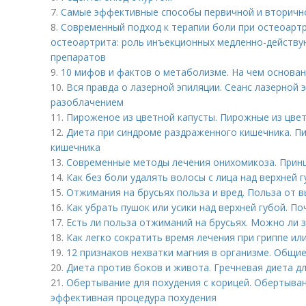
7.
Самые эффективные способы первичной и вторичн
8.
Современный подход к терапии боли при остеоарт
остеоартрита: роль инъекционных медленно-дейст
препаратов
9.
10 мифов и фактов о метаболизме. На чем основа
10.
Вся правда о лазерной эпиляции. Сеанс лазерной
разоблачением
11.
Пироженое из цветной капусты. Пирожные из цве
12.
Диета при синдроме раздраженного кишечника. П
кишечника
13.
Современные методы лечения онихомикоза. Прин
14.
Как без боли удалять волосы с лица над верхней 
15.
Отжимания на брусьях польза и вред. Польза от 
16.
Как убрать пушок или усики над верхней губой. П
17.
Есть ли польза отжиманий на брусьях. Можно ли 
18.
Как легко сократить время лечения при гриппе или
19.
12 признаков нехватки магния в организме. Общи
20.
Диета против боков и живота. Гречневая диета д
21.
Обертывание для похудения с корицей. Обертыван
эффективная процедура похудения