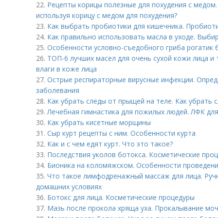
22.
Рецепты корицы полезные для похудения с медом.
используя корицу с медом для похудения?
23.
Как выбрать пробиотики для кишечника. Пробиот
24.
Как правильно использовать масла в уходе. Выби
25.
Особенности условно-съедобного гриба рогатик 
26.
ТОП-6 лучших масел для очень сухой кожи лица и 
влаги в коже лица
27.
Острые респираторные вирусные инфекции. Опред
заболевания
28.
Как убрать следы от прыщей на теле. Как убрать 
29.
Лечебная гимнастика для пожилых людей. ЛФК дл
30.
Как убрать кисетные морщины
31.
Сыр курт рецепты с ним. Особенности курта
32.
Как и с чем едят курт. Что это такое?
33.
Последствия уколов ботокса. Косметические про
34.
Бионика на коломяжском. Особенности проведен
35.
Что такое лимфодренажный массаж для лица. Ру
домашних условиях
36.
Ботокс для лица. Косметические процедуры
37.
Мазь после прокола хряща уха. Прокалывание моч