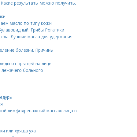
 Какие результаты можно получить,
ики
раем масло по типу кожи
булавовидный. Грибы Рогатики
тела. Лучшие масла для удержания
еление болезни. Причины
следы от прыщей на лице
я лежачего больного
цедуры
ия
чной лимфодренажный массаж лица в
ки или хряща уха