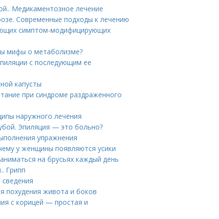
ой.. Медикаментозное лечение
розе. Современные подходы к лечению
вующих симптом-модифицирующих
ны мифы о метаболизме?
 эпиляции с последующим ее
тной капусты
итание при синдроме раздраженного
ципы наружного лечения
губой. Эпиляция — это больно?
выполнения упражнения
очему у женщины появляются усики
заниматься на брусьях каждый день
.. Грипп
е сведения
ля похудения живота и боков
ия с корицей — простая и