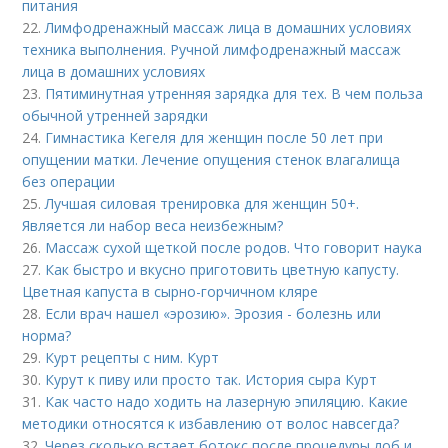
питания
22.
Лимфодренажный массаж лица в домашних условиях
техника выполнения. Ручной лимфодренажный массаж
лица в домашних условиях
23.
Пятиминутная утренняя зарядка для тех. В чем польза
обычной утренней зарядки
24.
Гимнастика Кегеля для женщин после 50 лет при
опущении матки. Лечение опущения стенок влагалища
без операции
25.
Лучшая силовая тренировка для женщин 50+.
Является ли набор веса неизбежным?
26.
Массаж сухой щеткой после родов. Что говорит наука
27.
Как быстро и вкусно приготовить цветную капусту.
Цветная капуста в сырно-горчичном кляре
28.
Если врач нашел «эрозию». Эрозия - болезнь или
норма?
29.
Курт рецепты с ним. Курт
30.
Курут к пиву или просто так. История сыра Курт
31.
Как часто надо ходить на лазерную эпиляцию. Какие
методики относятся к избавлению от волос навсегда?
32.
Через сколько встает ботокс после процедуры лоб и