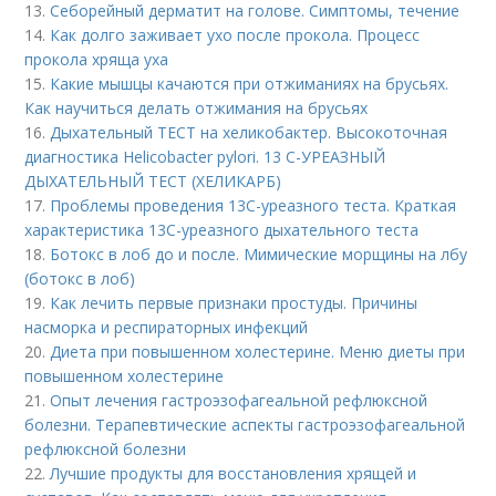
13.
Себорейный дерматит на голове. Cимптомы, течение
14.
Как долго заживает ухо после прокола. Процесс
прокола хряща уха
15.
Какие мышцы качаются при отжиманиях на брусьях.
Как научиться делать отжимания на брусьях
16.
Дыхательный ТЕСТ на хеликобактер. Высокоточная
диагностика Helicobacter pylori. 13 C-УРЕАЗНЫЙ
ДЫХАТЕЛЬНЫЙ ТЕСТ (ХЕЛИКАРБ)
17.
Проблемы проведения 13С-уреазного теста. Краткая
характеристика 13С-уреазного дыхательного теста
18.
Ботокс в лоб до и после. Мимические морщины на лбу
(ботокс в лоб)
19.
Как лечить первые признаки простуды. Причины
насморка и респираторных инфекций
20.
Диета при повышенном холестерине. Меню диеты при
повышенном холестерине
21.
Опыт лечения гастроэзофагеальной рефлюксной
болезни. Терапевтические аспекты гастроэзофагеальной
рефлюксной болезни
22.
Лучшие продукты для восстановления хрящей и