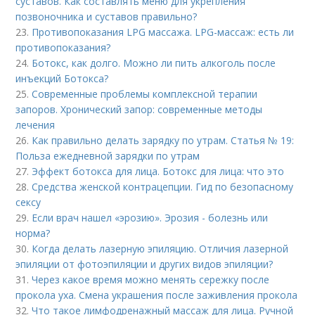
суставов. Как составлять меню для укрепления
позвоночника и суставов правильно?
23.
Противопоказания LPG массажа. LPG-массаж: есть ли
противопоказания?
24.
Ботокс, как долго. Можно ли пить алкоголь после
инъекций Ботокса?
25.
Современные проблемы комплексной терапии
запоров. Хронический запор: современные методы
лечения
26.
Как правильно делать зарядку по утрам. Статья № 19:
Польза ежедневной зарядки по утрам
27.
Эффект ботокса для лица. Ботокс для лица: что это
28.
Средства женской контрацепции. Гид по безопасному
сексу
29.
Если врач нашел «эрозию». Эрозия - болезнь или
норма?
30.
Когда делать лазерную эпиляцию. Отличия лазерной
эпиляции от фотоэпиляции и других видов эпиляции?
31.
Через какое время можно менять сережку после
прокола уха. Смена украшения после заживления прокола
32.
Что такое лимфодренажный массаж для лица. Ручной