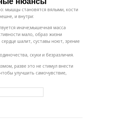
тные нюансы
 то: мышцы становятся вялыми, кости
ешне, и внутри:
твуется иначе;мышечная масса
ктивности мало, образ жизни
 сердце шалит, суставы ноют, зрение
диночества, скуки и безразличия.
измом, разве это не стимул внести
 чтобы улучшить самочувствие,