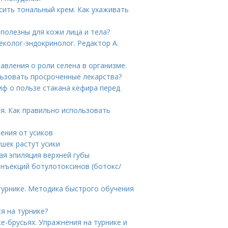
сить тональный крем. Как ухаживать
полезны для кожи лица и тела?
еколог-эндокринолог. Редактор А.
авления о роли селена в организме.
льзовать просроченные лекарства?
иф о пользе стакана кефира перед
ся. Как правильно использовать
ения от усиков
ушек растут усики
ая эпиляция верхней губы
инъекций ботулотоксинов (ботокс/
турнике. Методика быстрого обучения
я на турнике?
ке-брусьях. Упражнения на турнике и