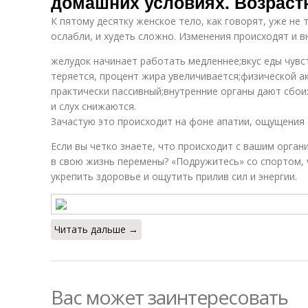
домашних условиях. Возрас
К пятому десятку женское тело, как говорят, уже не
ослабли, и худеть сложно. Изменения происходят и вн
желудок начинает работать медленнее;вкус еды чувс
теряется, процент жира увеличивается;физической а
практически пассивный;внутренние органы дают сбои:
и слух снижаются.
Зачастую это происходит на фоне апатии, ощущения о
Если вы четко знаете, что происходит с вашим орган
в свою жизнь перемены? «Подружитесь» со спортом,
укрепить здоровье и ощутить прилив сил и энергии.
Читать дальше →
Вас может заинтересовать