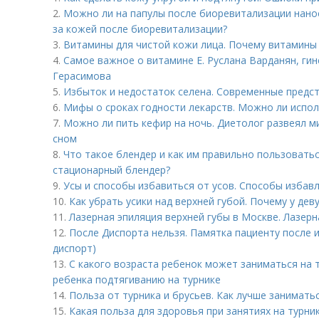
2.
Можно ли на папулы после биоревитализации нано
за кожей после биоревитализации?
3.
Витамины для чистой кожи лица. Почему витамины 
4.
Самое важное о витамине Е. Руслана Варданян, гин
Герасимова
5.
Избыток и недостаток селена. Современные предст
6.
Мифы о сроках годности лекарств. Можно ли испо
7.
Можно ли пить кефир на ночь. Диетолог развеял м
сном
8.
Что такое блендер и как им правильно пользовать
стационарный блендер?
9.
Усы и способы избавиться от усов. Способы избавл
10.
Как убрать усики над верхней губой. Почему у дев
11.
Лазерная эпиляция верхней губы в Москве. Лазерн
12.
После Диспорта нельзя. Памятка пациенту после 
диспорт)
13.
С какого возраста ребенок может заниматься на 
ребенка подтягиванию на турнике
14.
Польза от турника и брусьев. Как лучше заниматьс
15.
Какая польза для здоровья при занятиях на турни