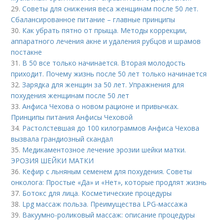
29.
Советы для снижения веса женщинам после 50 лет.
Сбалансированное питание – главные принципы
30.
Как убрать пятно от прыща. Методы коррекции,
аппаратного лечения акне и удаления рубцов и шрамов
постакне
31.
В 50 все только начинается. Вторая молодость
приходит. Почему жизнь после 50 лет только начинается
32.
Зарядка для женщин за 50 лет. Упражнения для
похудения женщинам после 50 лет
33.
Анфиса Чехова о новом рационе и привычках.
Принципы питания Анфисы Чеховой
34.
Растолстевшая до 100 килограммов Анфиса Чехова
вызвала грандиозный скандал
35.
Медикаментозное лечение эрозии шейки матки.
ЭРОЗИЯ ШЕЙКИ МАТКИ
36.
Кефир с льняным семенем для похудения. Советы
онколога: Простые «Да» и «Нет», которые продлят жизнь
37.
Ботокс для лица. Косметические процедуры
38.
Lpg массаж польза. Преимущества LPG-массажа
39.
Вакуумно-роликовый массаж: описание процедуры