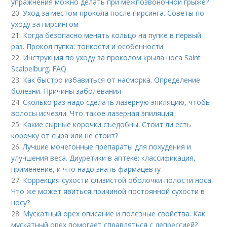
упражнения можно делать при межпозвоночной грыже?
20.
Уход за местом прокола после пирсинга. Советы по
уходу за пирсингом
21.
Когда безопасно менять кольцо на пупке в первый
раз. Прокол пупка: тонкости и особенности
22.
Инструкция по уходу за проколом крыла носа Saint
Scalpelburg. FAQ
23.
Как быстро избавиться от насморка. Определение
болезни. Причины заболевания
24.
Сколько раз надо сделать лазерную эпиляцию, чтобы
волосы исчезли. Что такое лазерная эпиляция
25.
Какие сырные корочки съедобны. Стоит ли есть
корочку от сыра или не стоит?
26.
Лучшие мочегонные препараты для похудения и
улучшения веса. Диуретики в аптеке: классификация,
применение, и что надо знать фармацевту
27.
Коррекция сухости слизистой оболочки полости носа.
Что же может явиться причиной постоянной сухости в
носу?
28.
Мускатный орех описание и полезные свойства. Как
мускатный орех помогает справляться с депрессией?