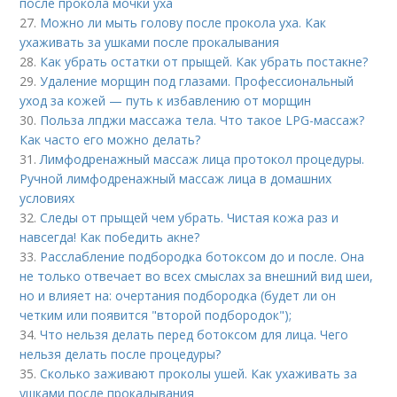
после прокола мочки уха
27.
Можно ли мыть голову после прокола уха. Как
ухаживать за ушками после прокалывания
28.
Как убрать остатки от прыщей. Как убрать постакне?
29.
Удаление морщин под глазами. Профессиональный
уход за кожей — путь к избавлению от морщин
30.
Польза лпджи массажа тела. Что такое LPG-массаж?
Как часто его можно делать?
31.
Лимфодренажный массаж лица протокол процедуры.
Ручной лимфодренажный массаж лица в домашних
условиях
32.
Следы от прыщей чем убрать. Чистая кожа раз и
навсегда! Как победить акне?
33.
Расслабление подбородка ботоксом до и после. Она
не только отвечает во всех смыслах за внешний вид шеи,
но и влияет на: очертания подбородка (будет ли он
четким или появится "второй подбородок");
34.
Что нельзя делать перед ботоксом для лица. Чего
нельзя делать после процедуры?
35.
Сколько заживают проколы ушей. Как ухаживать за
ушками после прокалывания