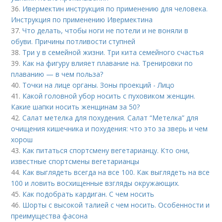
36.
Ивермектин инструкция по применению для человека.
Инструкция по применению Ивермектина
37.
Что делать, чтобы ноги не потели и не воняли в
обуви. Причины потливости ступней
38.
Три у в семейной жизни. Три кита семейного счастья
39.
Как на фигуру влияет плавание на. Тренировки по
плаванию — в чем польза?
40.
Точки на лице органы. Зоны проекций - Лицо
41.
Какой головной убор носить с пуховиком женщин.
Какие шапки носить женщинам за 50?
42.
Салат метелка для похудения. Салат “Метелка” для
очищения кишечника и похудения: что это за зверь и чем
хорош
43.
Как питаться спортсмену вегетарианцу. Кто они,
известные спортсмены вегетарианцы
44.
Как выглядеть всегда на все 100. Как выглядеть на все
100 и ловить восхищенные взгляды окружающих.
45.
Как подобрать кардиган. С чем носить
46.
Шорты с высокой талией с чем носить. Особенности и
преимущества фасона