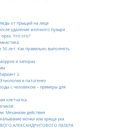
следы от прыщей на лице
после удаления желчного пузыря
орех. Что это?
имнастика
 50 лет. Как правильно выполнять
еморрое и запорах
вмы
Вариант 2
Этиология и патогенез
ироды с человеком – примеры для
ая клетчатка.
гатиков
ии. Механизм действия
окалывание мочки или хряща уха
 НОВОГО АЛЕКСАНДРИТОВОГО ЛАЗЕРА