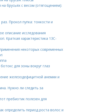
на брусьях с весом (отягощением):
раз. Прокол пупка: тонкости и
бное описание исследования
ori. Краткая характеристика 13С-
ые применения некоторых современных
ri
иппа
 ботокс для зоны вокруг глаз
ечение железодефицитной анемии и
ина. Нужно ли следить за
этот пребиотик полезен для
Как определить период роста волос и