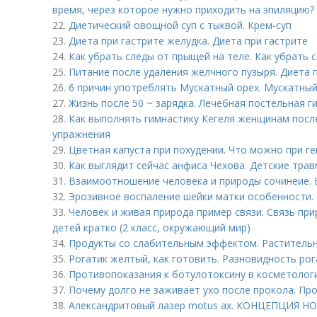
время, через которое нужно приходить на эпиляцию?
22.
Диетический овощной суп с тыквой. Крем-суп
23.
Диета при гастрите желудка. Диета при гастрите
24.
Как убрать следы от прыщей на теле. Как убрать 
25.
Питание после удаления желчного пузыря. Диета 
26.
6 причин употреблять Мускатный орех. Мускатный 
27.
Жизнь после 50 ~ зарядка. Лечебная постельная г
28.
Как выполнять гимнастику Кегеля женщинам после
упражнения
29.
Цветная капуста при похудении. Что можно при г
30.
Как выглядит сейчас анфиса Чехова. Детские тра
31.
Взаимоотношение человека и природы сочинеие. 
32.
Эрозивное воспаление шейки матки особенности. 
33.
Человек и живая природа пример связи. Связь пр
детей кратко (2 класс, окружающий мир)
34.
Продукты со слабительным эффектом. Растительн
35.
Рогатик желтый, как готовить. Разновидность ро
36.
Противопоказания к ботулотоксину в косметолог
37.
Почему долго не заживает ухо после прокола. Пр
38.
Александритовый лазер motus ax. КОНЦЕПЦИЯ