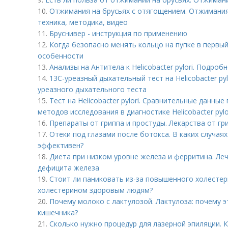
10.
Отжимания на брусьях с отягощением. Отжимания 
техника, методика, видео
11.
Бруснивер - инструкция по применению
12.
Когда безопасно менять кольцо на пупке в первый 
особенности
13.
Анализы на Антитела к Helicobacter pylori. Подро
14.
13С-уреазный дыхательный тест на Helicobacter pyl
уреазного дыхательного теста
15.
Тест на Helicobacter pylori. Сравнительные данн
методов исследования в диагностике Helicobacter pylo
16.
Препараты от гриппа и простуды. Лекарства от гр
17.
Отеки под глазами после ботокса. В каких случаях
эффективен?
18.
Диета при низком уровне железа и ферритина. Л
дефицита железа
19.
Стоит ли паниковать из-за повышенного холестер
холестерином здоровым людям?
20.
Почему молоко с лактулозой. Лактулоза: почему 
кишечника?
21.
Сколько нужно процедур для лазерной эпиляции. 