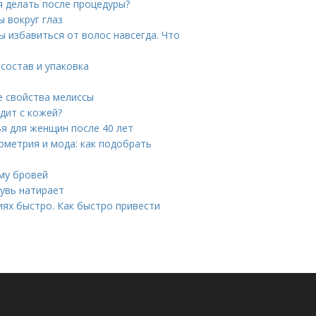
я делать после процедуры?
 вокруг глаз
ы избавиться от волос навсегда. Что
состав и упаковка
е свойства мелиссы
одит с кожей?
ья для женщин после 40 лет
ометрия и мода: как подобрать
рму бровей
бувь натирает
иях быстро. Как быстро привести