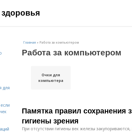
 здоровья
Главная
»
Работа за компьютером
Работа за компьютером
о
Очки для
компьютера
я для
 если
Памятка правил сохранения 
чек
гигиены зрения
При отсутствии гигиены век железы закупориваются,
даций