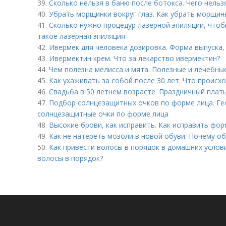
39.
Сколько нельзя в баню после ботокса. Чего нельз
40.
Убрать морщинки вокруг глаз. Как убрать морщины
41.
Сколько нужно процедур лазерной эпиляции, чтоб
такое лазерная эпиляция
42.
Ивермек для человека дозировка. Форма выпуска, 
43.
Ивермектин крем. Что за лекарство ивермектин?
44.
Чем полезна мелисса и мята. Полезные и лечебны
45.
Как ухаживать за собой после 30 лет. Что происх
46.
Свадьба в 50 летнем возрасте. Праздничный плат
47.
Подбор солнцезащитных очков по форме лица. Ге
солнцезащитные очки по форме лица
48.
Высокие брови, как исправить. Как исправить фо
49.
Как не натереть мозоли в новой обуви. Почему о
50.
Как привести волосы в порядок в домашних услов
волосы в порядок?