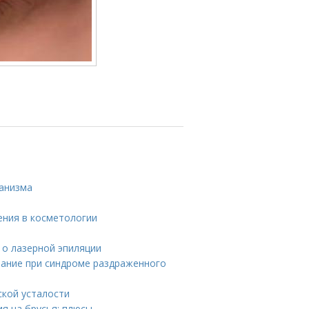
ганизма
ения в косметологии
 о лазерной эпиляции
тание при синдроме раздраженного
ской усталости
я на брусья: плюсы