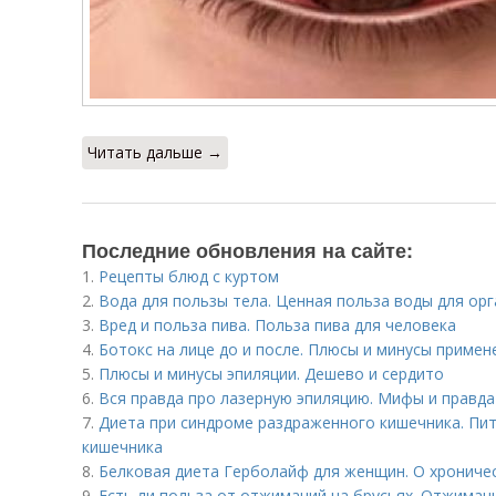
Читать дальше →
Последние обновления на сайте:
1.
Рецепты блюд с куртом
2.
Вода для пользы тела. Ценная польза воды для ор
3.
Вред и польза пива. Польза пива для человека
4.
Ботокс на лице до и после. Плюсы и минусы примен
5.
Плюсы и минусы эпиляции. Дешево и сердито
6.
Вся правда про лазерную эпиляцию. Мифы и правда
7.
Диета при синдроме раздраженного кишечника. Пи
кишечника
8.
Белковая диета Герболайф для женщин. О хрониче
9.
Есть ли польза от отжиманий на брусьях. Отжимани