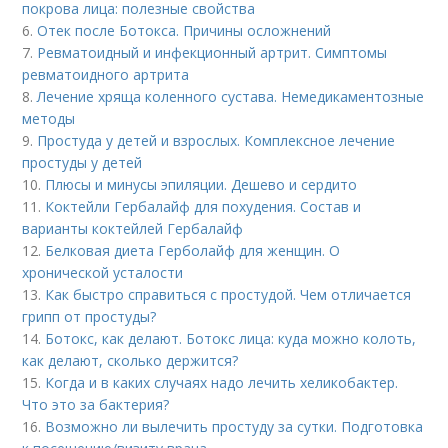
покрова лица: полезные свойства
6.
Отек после Ботокса. Причины осложнений
7.
Ревматоидный и инфекционный артрит. Симптомы
ревматоидного артрита
8.
Лечение хряща коленного сустава. Немедикаментозные
методы
9.
Простуда у детей и взрослых. Комплексное лечение
простуды у детей
10.
Плюсы и минусы эпиляции. Дешево и сердито
11.
Коктейли Гербалайф для похудения. Состав и
варианты коктейлей Гербалайф
12.
Белковая диета Герболайф для женщин. О
хронической усталости
13.
Как быстро справиться с простудой. Чем отличается
грипп от простуды?
14.
Ботокс, как делают. Ботокс лица: куда можно колоть,
как делают, сколько держится?
15.
Когда и в каких случаях надо лечить хеликобактер.
Что это за бактерия?
16.
Возможно ли вылечить простуду за сутки. Подготовка