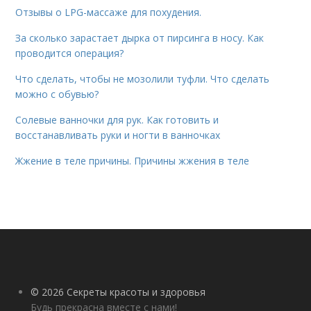
Отзывы о LPG-массаже для похудения.
За сколько зарастает дырка от пирсинга в носу. Как
проводится операция?
Что сделать, чтобы не мозолили туфли. Что сделать
можно с обувью?
Солевые ванночки для рук. Как готовить и
восстанавливать руки и ногти в ванночках
Жжение в теле причины. Причины жжения в теле
© 2026 Секреты красоты и здоровья
Будь прекрасна вместе с нами!