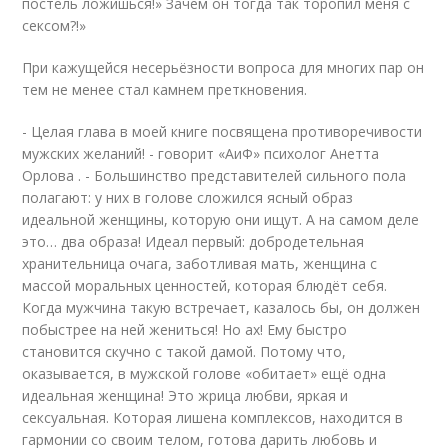
постель ложишься!» Зачем он тогда так торопил меня с
сексом?!»
При кажущейся несерьёзности вопроса для многих пар он
тем не менее стал камнем преткновения.
- Целая глава в моей книге посвящена противоречивости
мужских желаний! - говорит «АиФ» психолог Анетта
Орлова . - Большинство представителей сильного пола
полагают: у них в голове сложился ясный образ
идеальной женщины, которую они ищут. А на самом деле
это… два образа! Идеал первый: добродетельная
хранительница очага, заботливая мать, женщина с
массой моральных ценностей, которая блюдёт себя.
Когда мужчина такую встречает, казалось бы, он должен
побыстрее на ней жениться! Но ах! Ему быстро
становится скучно с такой дамой. Потому что,
оказывается, в мужской голове «обитает» ещё одна
идеальная женщина! Это жрица любви, яркая и
сексуальная. Которая лишена комп­лексов, находится в
гармонии со своим телом, готова дарить любовь и