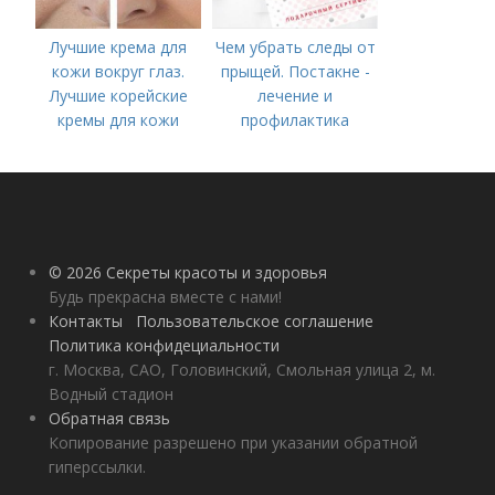
Лучшие крема для
Чем убрать следы от
кожи вокруг глаз.
прыщей. Постакне -
Лучшие корейские
лечение и
кремы для кожи
профилактика
вокруг глаз в 2022
году
© 2026 Секреты красоты и здоровья
Будь прекрасна вместе с нами!
Контакты
Пользовательское соглашение
Политика конфидециальности
г. Москва, САО, Головинский, Смольная улица 2, м.
Водный стадион
Обратная связь
Копирование разрешено при указании обратной
гиперссылки.