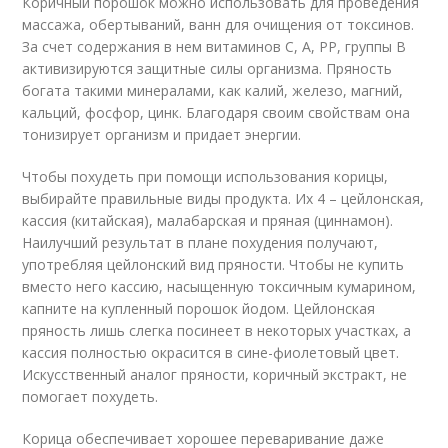
Коричный порошок можно использовать для проведения
массажа, обертываний, ванн для очищения от токсинов.
За счет содержания в нем витаминов C, А, РР, группы B
активизируются защитные силы организма. Пряность
богата такими минералами, как калий, железо, магний,
кальций, фосфор, цинк. Благодаря своим свойствам она
тонизирует организм и придает энергии.
Чтобы похудеть при помощи использования корицы,
выбирайте правильные виды продукта. Их 4 – цейлонская,
кассия (китайская), малабарская и пряная (циннамон).
Наилучший результат в плане похудения получают,
употребляя цейлонский вид пряности. Чтобы не купить
вместо него кассию, насыщенную токсичным кумарином,
капните на купленный порошок йодом. Цейлонская
пряность лишь слегка посинеет в некоторых участках, а
кассия полностью окрасится в сине-фиолетовый цвет.
Искусственный аналог пряности, коричный экстракт, не
помогает похудеть.
Корица обеспечивает хорошее переваривание даже