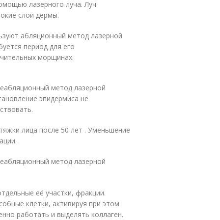
омощью лазерного луча. Луч
бокие слои дермы.
льзуют абляционный метод лазерной
буется период для его
ачительных морщинах.
 неабляционный метод лазерной
тановление эпидермиса не
йствовать.
яжки лица после 50 лет . Уменьшение
ации.
 неабляционный метод лазерной
тдельные её участки, фракции.
собные клетки, активируя при этом
енно работать и выделять коллаген.