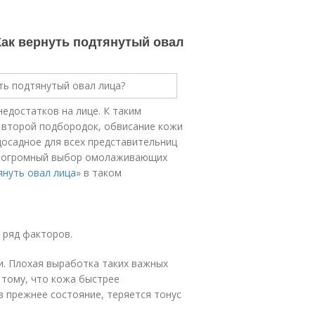
Как вернуть подтянутый овал
едостатков на лице. К таким
 второй подбородок, обвисание кожи
досадное для всех представительниц
ть огромный выбор омолаживающих
януть овал лица
» в таком
т ряд факторов.
и. Плохая выработка таких важных
к тому, что кожа быстрее
в прежнее состояние, теряется тонус