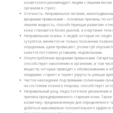
косметологи рекомендуют людям с лишним весом х
организм в стресс.
Отечность. Неправильное питание, малоподвижны
вредными привычками – основные причины, по ко
лишняя жидкость, способствующая развитию отек
кожа становится более рыхлой, а очертания тела 
Неправильная осанка. У людей, которые не следят
сутулятся, меняется не только положение позвон
опущенным, щеки провисают, уголки губ опускаютс
кажется постоянно уставшим, недовольным.
Злоупотребление вредными привычками. Сигареты
способствует накоплению в организме, в том числ
веществ, которые приводят к обезвоживанию и об
эпидермис стареет и теряет упругость раньше вре
Частое нахождение под прямыми солнечными луча
на состояние кожного покрова, способствует исто
Неправильный уход. Недостаточное увлажнение и
причина преждевременного старения кожи. Также
косметику, предназначенную для определенного ти
добиться максимально положительного эффекта о