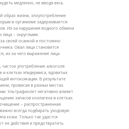
удеть медленно, не вводя весь
й образ жизни, злоупотребление
торым в организме задерживается
ов. Из-за нарушения водного обмена
и лица – округлыми.
 за своей осанкой и постоянно
очника. Овал лица становится
я, из-за чего выражение лица
, частое употребление алкоголя
е и клетках эпидермиса, ядовитых
щей интоксикации. В результате
мени, провисая в разных местах.
ми. Ультрафиолет негативно влияет
щению запасов коллагена в клетках.
 очищение – распространенная
 важно всегда подбирать уходовую
па кожи. Только так удастся
т ее действия и предотвратить