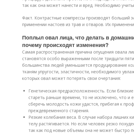
так как она может нанести и вред. Необходимо учит
Факт. Контрастные компрессы производят больший эф
применении настоев из трав и отваров. Их применени
Поплыл овал лица, что делать в домашни
почему происходят изменения?
Самая распространенная причина опущения овала ли
становятся особо выраженными после тридцати пяти 
большинства людей уменьшается продуцирование кол
тканям упругости, эластичности, необходимого увла
которых овал может потерять свои очертания:
Генетическая предрасположенность. Если близкие
стареть раньше времени, то не исключено, что и е
сберечь молодость кожи удастся, прибегая к пр
преждевременного старения.
Резкие колебания веса. В случае набора лишних 
телу растягивается. Но если человек резко похуде
так как под новые объемы она не может быстро п