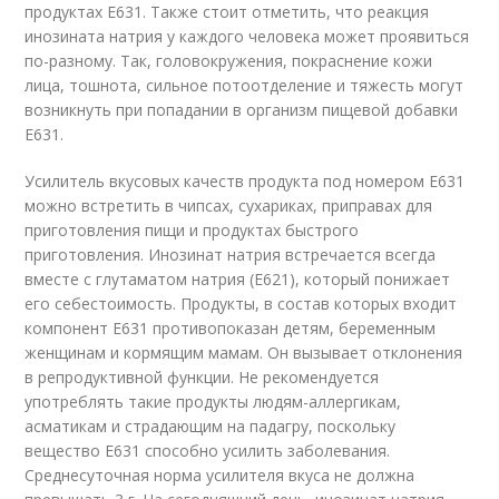
продуктах Е631. Также стоит отметить, что реакция
инозината натрия у каждого человека может проявиться
по-разному. Так, головокружения, покраснение кожи
лица, тошнота, сильное потоотделение и тяжесть могут
возникнуть при попадании в организм пищевой добавки
Е631.
Усилитель вкусовых качеств продукта под номером Е631
можно встретить в чипсах, сухариках, приправах для
приготовления пищи и продуктах быстрого
приготовления. Инозинат натрия встречается всегда
вместе с глутаматом натрия (Е621), который понижает
его себестоимость. Продукты, в состав которых входит
компонент Е631 противопоказан детям, беременным
женщинам и кормящим мамам. Он вызывает отклонения
в репродуктивной функции. Не рекомендуется
употреблять такие продукты людям-аллергикам,
асматикам и страдающим на падагру, поскольку
вещество Е631 способно усилить заболевания.
Среднесуточная норма усилителя вкуса не должна