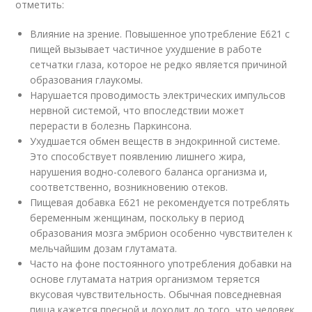
отметить:
Влияние на зрение. Повышенное употребление Е621 с
пищей вызывает частичное ухудшение в работе
сетчатки глаза, которое не редко является причиной
образования глаукомы.
Нарушается проводимость электрических импульсов
нервной системой, что впоследствии может
перерасти в болезнь Паркинсона.
Ухудшается обмен веществ в эндокринной системе.
Это способствует появлению лишнего жира,
нарушения водно-солевого баланса организма и,
соответственно, возникновению отеков.
Пищевая добавка Е621 не рекомендуется потреблять
беременным женщинам, поскольку в период
образования мозга эмбрион особенно чувствителен к
мельчайшим дозам глутамата.
Часто на фоне постоянного употребления добавки на
основе глутамата натрия организмом теряется
вкусовая чувствительность. Обычная повседневная
пища кажется пресной и доходит до того, что человек