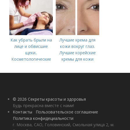
Как убрать брыли на
Лучшие крема для
лице и обвисшие
кожи вокруг глаз.
щеки..
Лучшие корейские
Косметологические
кремы для кожи
процедуры
вокруг глаз в 2022
году
© 2026 Секреты красоты и здоровья
Будь прекрасна вместе с нами!
Контакты
Пользовательское соглашение
Политика конфидециальности
г. Москва, САО, Головинский, Смольная улица 2, м.