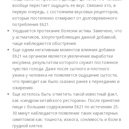
вообще перестает ощущать ее вкус. Связано это, в
первую очередь, с состоянием вкусовых рецепторов,
которые постепенно отмирают от долговременного
потребления Е621.
Ухудшается протекание болезни астмы. Замечено, что
у астматиков, злоупотребляющих данной добавкой,
чаще наблюдаются обострения.
Еще одним негативным моментов влияния добавки
Е621 на организм является увеличение выработки
инсулина, результатом которого служит постоянное
чувство голода. Даже после сытного и плотного
ужина у человека не появляется ощущение сытости,
что приводит как было сказано ранее к перееданию и
ожирению.
Еще хотелось быть отметить такой известный факт,
как «синдром китайского ресторана». После принятия
пищи с большим содержанием Е621 по истечению 25-
30 минут наблюдается появление таких характерных
симптомов как: тошнота, изжога, сонливость и боли в
грудной клетке.