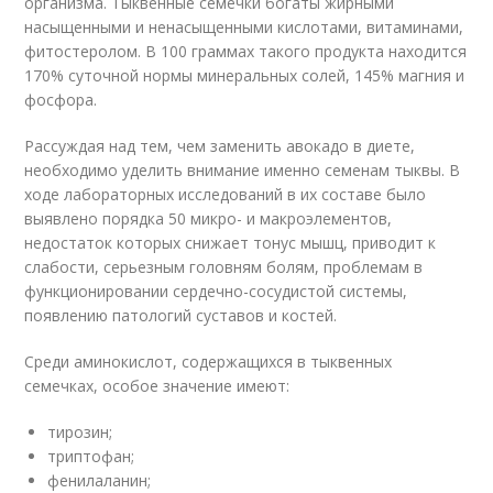
организма. Тыквенные семечки богаты жирными
насыщенными и ненасыщенными кислотами, витаминами,
фитостеролом. В 100 граммах такого продукта находится
170% суточной нормы минеральных солей, 145% магния и
фосфора.
Рассуждая над тем, чем заменить авокадо в диете,
необходимо уделить внимание именно семенам тыквы. В
ходе лабораторных исследований в их составе было
выявлено порядка 50 микро- и макроэлементов,
недостаток которых снижает тонус мышц, приводит к
слабости, серьезным головням болям, проблемам в
функционировании сердечно-сосудистой системы,
появлению патологий суставов и костей.
Среди аминокислот, содержащихся в тыквенных
семечках, особое значение имеют:
тирозин;
триптофан;
фенилаланин;