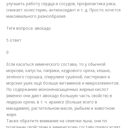
улучшить работу сердца и сосудов, профилактика рака,
снижает холестерин, антиоксидант и т. д. Просто хочется
максимального разнообразия.
Теги вопроса: авокадо
5 ответ
0
Если касаться химического состава, то у обычной
моркови, капусты, паприки, кедрового ореха, кешью,
зелёного горошка, спирулине сушёной, пастернаке и
морских ушек ещё больше витаминов и микроэлементов.
По содержанию мононенасыщенных жирных кислот
(именно они дают авокадо большую часть свойств) в
лидерах орехи, в т. ч. арахисе (больше всего в
макадамия), растительном масле, рыбьем и животном
жире.
Также обратите внимание на семечки льна, они по
полезным свойствам и химическому составу превосходят