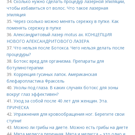
34.
Сколько нужно сделать процедур лазерной эпиляции,
чтобы избавиться от волос. Что такое лазерная
эпиляция
35.
Через сколько можно менять сережку в пупке. Как
поменять сережку в пупке
36.
Александритовый лазер motus ax. КОНЦЕПЦИЯ
НОВОГО АЛЕКСАНДРИТОВОГО ЛАЗЕРА
37.
Что нельзя после Ботокса. Чего нельзя делать после
процедуры?
38.
Ботокс вред для организма. Препараты для
ботулинотерапии
39.
Коррекция гусиных лапок. Американская
блефаропластика Фраксель
40.
Уколы под глаза. В каких случаях ботокс для зоны
вокруг глаз эффективен?
41.
Уход за собой после 40 лет для женщин. Эта.
ПРИЧЕСКА
42.
Упражнения для кровообращения ног. Берегите свои
ступни!
43.
Можно ли грибы на диете. Можно есть грибы на диете
44.
Мята мелисса перечная. Мята и мелисса – это одно и