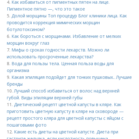
4.
Как избавиться от пигментных пятен на лице.
Пигментное пятно —, что это такое
5.
Долой морщины Топ процедур Блог клиники лица. Как
проводится коррекция мимических морщин
ботулотоксином?
6.
Как бороться с морщинами. Избавление от мелких
морщин вокруг глаз
7.
Мифы о сроках годности лекарств. Можно ли
использовать просроченные лекарства?
8.
Вода для пользы тела. Ценная польза воды для
организма
9.
Какая эпиляция подойдет для тонких пушковых.. Лучшие
бренды
10.
Лучший способ избавиться от волос над верхней
губой. Виды эпиляции верхней губы
11.
Диетический рецепт цветной капусты в кляре. Как
приготовить цветную капусту в кляре на сковороде —
рецепт простого кляра для цветной капусты с яйцом с
пошаговыми фото
12.
Какие есть диеты на цветной капусте. Диета при
гастрите желудка, если кислотность повышена