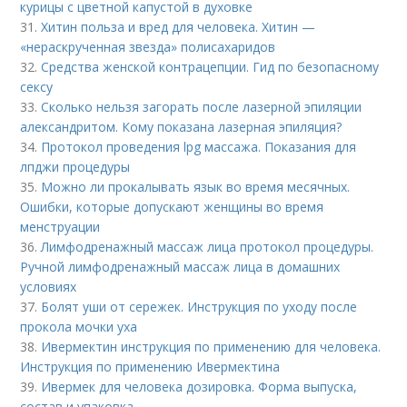
курицы с цветной капустой в духовке
31.
Хитин польза и вред для человека. Хитин —
«нераскрученная звезда» полисахаридов
32.
Средства женской контрацепции. Гид по безопасному
сексу
33.
Сколько нельзя загорать после лазерной эпиляции
александритом. Кому показана лазерная эпиляция?
34.
Протокол проведения lpg массажа. Показания для
лпджи процедуры
35.
Можно ли прокалывать язык во время месячных.
Ошибки, которые допускают женщины во время
менструации
36.
Лимфодренажный массаж лица протокол процедуры.
Ручной лимфодренажный массаж лица в домашних
условиях
37.
Болят уши от сережек. Инструкция по уходу после
прокола мочки уха
38.
Ивермектин инструкция по применению для человека.
Инструкция по применению Ивермектина
39.
Ивермек для человека дозировка. Форма выпуска,
состав и упаковка