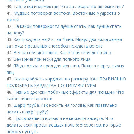
40.
Таблетки ивермектин. Что за лекарство ивермектин?
41.
Мудрые поговорки востока. Восточные мудрости о
жизни
42.
На какой поверхности лучше спать. Как лучше спать
на полу?
43.
Как похудеть на 2 кг за 4 дня. Минус два килограмма
за ночь: 5 реальных способов похудеть во сне
44.
Вести себя достойно. Как вести себя достойно
45.
Вечерние прически для полного лица
46.
Яйца польза и вред для женщин. Польза и вред сырых
яиц
47.
Как подобрать кардиган по размеру. КАК ПРАВИЛЬНО
ПОДОБРАТЬ КАРДИГАН ПО ТИПУ ФИГУРЫ
48.
Пивные дрожжи побочные эффекты для женщин. Что
такое пивные дрожжи
49.
Шарф труба, как носить на голове. Как правильно
носить шарф-трубу?
50.
Просыпаешься ночью и не можешь заснуть. Что
делать, если просыпаешься ночью: 5 советов, которые
помогут уснуть