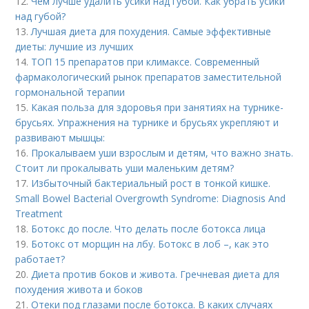
12.
Чем лучше удалить усики над губой. Как убрать усики
над губой?
13.
Лучшая диета для похудения. Самые эффективные
диеты: лучшие из лучших
14.
ТОП 15 препаратов при климаксе. Современный
фармакологический рынок препаратов заместительной
гормональной терапии
15.
Какая польза для здоровья при занятиях на турнике-
брусьях. Упражнения на турнике и брусьях укрепляют и
развивают мышцы:
16.
Прокалываем уши взрослым и детям, что важно знать.
Стоит ли прокалывать уши маленьким детям?
17.
Избыточный бактериальный рост в тонкой кишке.
Small Bowel Bacterial Overgrowth Syndrome: Diagnosis And
Treatment
18.
Ботокс до после. Что делать после ботокса лица
19.
Ботокс от морщин на лбу. Ботокс в лоб –, как это
работает?
20.
Диета против боков и живота. Гречневая диета для
похудения живота и боков
21.
Отеки под глазами после ботокса. В каких случаях