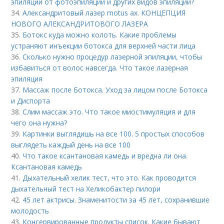
эпиляции от фотоэпиляции и других видов эпиляции?
34.
Александритовый лазер motus ax. КОНЦЕПЦИЯ
НОВОГО АЛЕКСАНДРИТОВОГО ЛАЗЕРА
35.
Ботокс куда можно колоть. Какие проблемы
устраняют инъекции ботокса для верхней части лица
36.
Сколько нужно процедур лазерной эпиляции, чтобы
избавиться от волос навсегда. Что такое лазерная
эпиляция
37.
Массаж после Ботокса. Уход за лицом после Ботокса
и Диспорта
38.
Слим массаж это. Что такое миостимуляция и для
чего она нужна?
39.
Картинки выглядишь на все 100. 5 простых способов
выглядеть каждый день на все 100
40.
Что такое ксантановая камедь и вредна ли она.
Ксантановая камедь
41.
Дыхательный хелик тест, что это. Как проводится
дыхательный тест на Хеликобактер пилори
42.
45 лет актрисы. Знаменитости за 45 лет, сохранившие
молодость
43.
Консервированные продукты список. Какие бывают