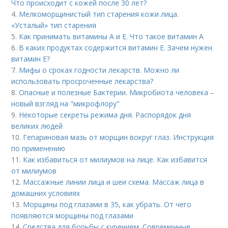
Что происходит с кожей после 30 лет?
4.
Мелкоморщинистый тип старения кожи лица.
«Усталый» тип старения
5.
Как принимать витамины А и Е. Что такое витамин А
6.
В каких продуктах содержится витамин Е. Зачем нужен
витамин Е?
7.
Мифы о сроках годности лекарств. Можно ли
использовать просроченные лекарства?
8.
Опасные и полезные Бактерии. Микробиота человека –
новый взгляд на "микрофлору"
9.
Некоторые секреты режима дня. Распорядок дня
великих людей
10.
Гепариновая мазь от морщин вокруг глаз. Инструкция
по применению
11.
Как избавиться от милиумов на лице. Как избавится
от милиумов
12.
Массажные линии лица и шеи схема. Массаж лица в
домашних условиях
13.
Морщины под глазами в 35, как убрать. От чего
появляются морщины под глазами
14.
Средства для борьбы с курением. Современные