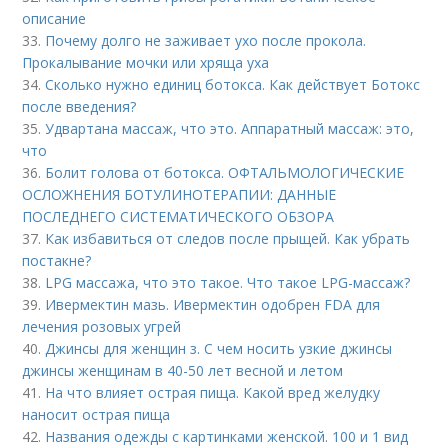
описание
33.
Почему долго не заживает ухо после прокола.
Прокалывание мочки или хряща уха
34.
Сколько нужно единиц ботокса. Как действует Ботокс
после введения?
35.
Удвартана массаж, что это. Аппаратный массаж: это,
что
36.
Болит голова от ботокса. ОФТАЛЬМОЛОГИЧЕСКИЕ
ОСЛОЖНЕНИЯ БОТУЛИНОТЕРАПИИ: ДАННЫЕ
ПОСЛЕДНЕГО СИСТЕМАТИЧЕСКОГО ОБЗОРА
37.
Как избавиться от следов после прыщей. Как убрать
постакне?
38.
LPG массажа, что это такое. Что такое LPG-массаж?
39.
Ивермектин мазь. Ивермектин одобрен FDA для
лечения розовых угрей
40.
Джинсы для женщин з. С чем носить узкие джинсы
джинсы женщинам в 40-50 лет весной и летом
41.
На что влияет острая пища. Какой вред желудку
наносит острая пища
42.
Названия одежды с картинками женской. 100 и 1 вид