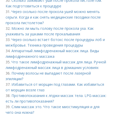
30.
Сколько заживают уши после прокола пистолетом.
Как подготовиться к процедуре
31.
Через сколько после прокола ушей можно менять
серьги. Когда и как снять медицинские гвоздики после
прокола пистолетом?
32.
Можно ли мыть голову после прокола уха. Как
ухаживать за ушками после прокалывания
33.
Через сколько встает ботокс после процедуры лоб и
межбровье. Техника проведения процедуры
34.
Аппаратный лимфодренажный массаж лица. Виды
лимфодренажного массажа
35.
Что такое лимфодренажный массаж для лица. Ручной
лимфодренажный массаж лица в домашних условиях
36.
Почему волосы не выпадают после лазерной
эпиляции?
37.
Избавиться от морщин под глазами. Как избавиться
от морщин возле глаз
38.
Противопоказания к лпджи массаж тела. LPG-массаж:
есть ли противопоказания?
39.
Слим массаж это. Что такое миостимуляция и для
чего она нужна?