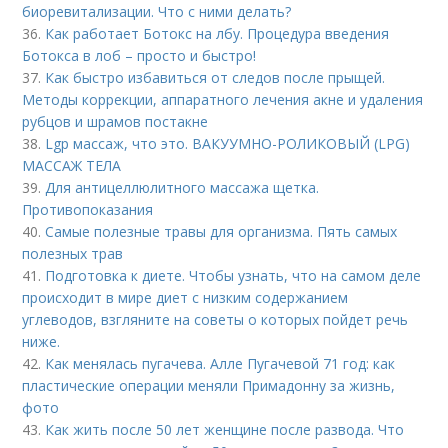
биоревитализации. Что с ними делать?
36.
Как работает Ботокс на лбу. Процедура введения
Ботокса в лоб – просто и быстро!
37.
Как быстро избавиться от следов после прыщей.
Методы коррекции, аппаратного лечения акне и удаления
рубцов и шрамов постакне
38.
Lgp массаж, что это. ВАКУУМНО-РОЛИКОВЫЙ (LPG)
МАССАЖ ТЕЛА
39.
Для антицеллюлитного массажа щетка.
Противопоказания
40.
Самые полезные травы для организма. Пять самых
полезных трав
41.
Подготовка к диете. Чтобы узнать, что на самом деле
происходит в мире диет с низким содержанием
углеводов, взгляните на советы о которых пойдет речь
ниже.
42.
Как менялась пугачева. Алле Пугачевой 71 год: как
пластические операции меняли Примадонну за жизнь,
фото
43.
Как жить после 50 лет женщине после развода. Что