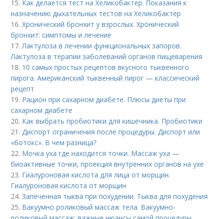
15.
Как делается тест на Хеликобактер. Показания к
назначению дыхательных тестов на Хеликобактер
16.
Хронический бронхит у взрослых. Хронический
бронхит: симптомы и лечение
17.
Лактулоза в лечении функциональных запоров.
Лактулоза в терапии заболеваний органов пищеварения
18.
10 самых простых рецептов вкусного тыквенного
пирога. Американский тыквенный пирог — классический
рецепт
19.
Рацион при сахарном диабете. Плюсы диеты при
сахарном диабете
20.
Как выбрать пробиотики для кишечника. Пробиотики
21.
Диспорт ограничения после процедуры. Диспорт или
«ботокс». В чем разница?
22.
Мочка уха где находится точки. Массаж уха —
биоактивные точки, проекция внутренних органов на ухе
23.
Гиалуроновая кислота для лица от морщин.
Гиалуроновая кислота от морщин
24.
Запеченная тыква при похудении. Тыква для похудения
25.
Вакуумно роликовый массаж тела. Вакуумно-
роликовый массаж: важные нюансы самой процедуры