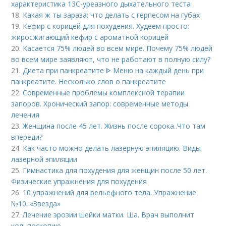
характеристика 13С-уреазного дыхательного теста
18.
Какая ж ты зараза: что делать с герпесом на губах
19.
Кефир с корицей для похудения. Худеем просто:
жиросжигающий кефир с ароматной корицей
20.
Касается 75% людей во всем мире. Почему 75% людей
во всем мире заявляют, что не работают в полную силу?
21.
Диета при панкреатите ᐈ Меню на каждый день при
панкреатите. Несколько слов о панкреатите
22.
Современные проблемы комплексной терапии
запоров. Хронический запор: современные методы
лечения
23.
Женщина после 45 лет. Жизнь после сорока..Что там
впереди?
24.
Как часто можно делать лазерную эпиляцию. Виды
лазерной эпиляции
25.
Гимнастика для похудения для женщин после 50 лет.
Физические упражнения для похудения
26.
10 упражнений для рельефного тела. Упражнение
№10. «Звезда»
27.
Лечение эрозии шейки матки. Ша. Врач выполнит
кольпоскопию