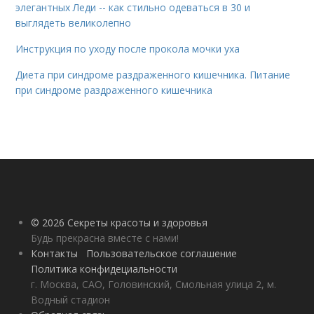
элегантных Леди -- как стильно одеваться в 30 и
выглядеть великолепно
Инструкция по уходу после прокола мочки уха
Диета при синдроме раздраженного кишечника. Питание
при синдроме раздраженного кишечника
© 2026 Секреты красоты и здоровья
Будь прекрасна вместе с нами!
Контакты
Пользовательское соглашение
Политика конфидециальности
г. Москва, САО, Головинский, Смольная улица 2, м.
Водный стадион