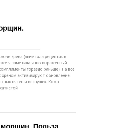
морщин.
снове хрена (вычитала рецептик в
даже я заметила явно выраженный
омплименты гораздо раньше). На все
 с хреном активизируют обновление
тных пятен и веснушек. Кожа
хатистой.
 морщин. Польза