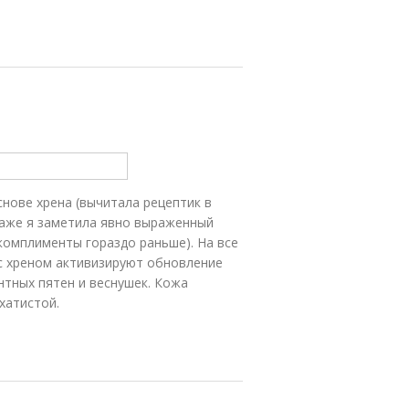
снове хрена (вычитала рецептик в
даже я заметила явно выраженный
омплименты гораздо раньше). На все
 с хреном активизируют обновление
тных пятен и веснушек. Кожа
хатистой.