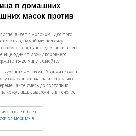
ица в домашних
ашних масок против
осле 30 лет с молоком . Для того,
астопить одну чайную ложечку
 он немного остынет, добавьте в него
 еще одну ст. ложку коровьего
ржите 15-20 минут. Смойте.
 с куриным желтком . Возьмите один
ожку оливкового масла и несколько
еремешайте смесь до состояния
на кожу лица, выдержите в течение