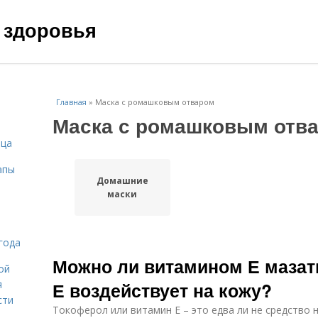
 здоровья
Главная
»
Маска с ромашковым отваром
Маска с ромашковым отв
ица
апы
Домашние
маски
года
Можно ли витамином Е мазать
ой
я
Е воздействует на кожу?
сти
Токоферол или витамин Е – это едва ли не средство 