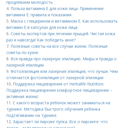
продлеваем молодость
4.
Польза витамина Е для кожи лица. Применение
витамина E: правила и показания
5.
Маска с глицерином и витамином Е. Как использовать
витамин E в капсулах для кожи лица
6.
Советы экспертов при лечении прыщей. Чистая кожа
раз и навсегда! Как победить акне?
7.
Полезные советы на все случаи жизни. Полезные
советы по кухне
8.
Вся правда про лазерную эпиляцию. Мифы и правда о
лазерной эпиляции
9.
Фотоэпиляция или лазерная эпиляция, что лучше. Чем
отличается фотоэпиляция от лазерной эпиляции
10.
Поддержка пищеварения от Herbalife Nutrition.
Поддержка пищеварения комфортное пищеварение –
активная жизнь!
11.
С какого возраста ребенок может заниматься на
турнике. Методика быстрого обучения ребенка
подтягиванию на турнике
12.
Зарастает ли пирсинг пупка. Все о пирсинге: что
делать, если прокол не зарастает?