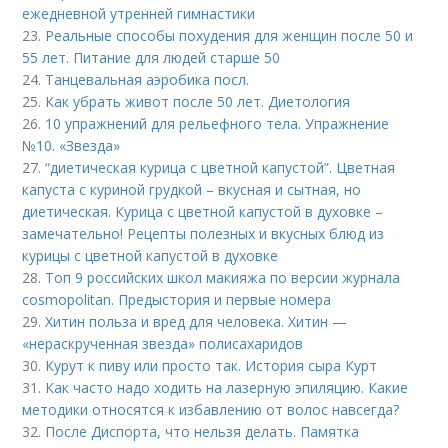
ежедневной утренней гимнастики
23.
Реальные способы похудения для женщин после 50 и
55 лет. Питание для людей старше 50
24.
Танцевальная аэробика посл.
25.
Как убрать живот после 50 лет. Диетология
26.
10 упражнений для рельефного тела. Упражнение
№10. «Звезда»
27.
“диетическая курица с цветной капустой”. Цветная
капуста с куриной грудкой – вкусная и сытная, но
диетическая. Курица с цветной капустой в духовке –
замечательно! Рецепты полезных и вкусных блюд из
курицы с цветной капустой в духовке
28.
Топ 9 российских школ макияжа по версии журнала
cosmopolitan. Предыстория и первые номера
29.
Хитин польза и вред для человека. Хитин —
«нераскрученная звезда» полисахаридов
30.
Курут к пиву или просто так. История сыра Курт
31.
Как часто надо ходить на лазерную эпиляцию. Какие
методики относятся к избавлению от волос навсегда?
32.
После Диспорта, что нельзя делать. Памятка