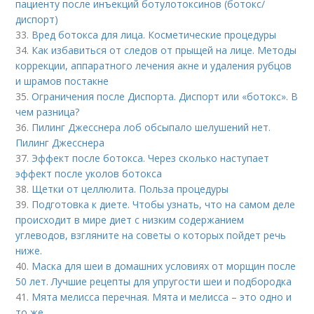
пациенту после инъекций ботулотоксинов (ботокс/
диспорт)
33.
Вред ботокса для лица. Косметические процедуры
34.
Как избавиться от следов от прыщей на лице. Методы
коррекции, аппаратного лечения акне и удаления рубцов
и шрамов постакне
35.
Ограничения после Диспорта. Диспорт или «ботокс». В
чем разница?
36.
Пилинг Джесснера лоб обсыпало шелушений нет.
Пилинг Джесснера
37.
Эффект после ботокса. Через сколько наступает
эффект после уколов ботокса
38.
Щетки от целлюлита. Польза процедуры
39.
Подготовка к диете. Чтобы узнать, что на самом деле
происходит в мире диет с низким содержанием
углеводов, взгляните на советы о которых пойдет речь
ниже.
40.
Маска для шеи в домашних условиях от морщин после
50 лет. Лучшие рецепты для упругости шеи и подбородка
41.
Мята мелисса перечная. Мята и мелисса – это одно и
то же