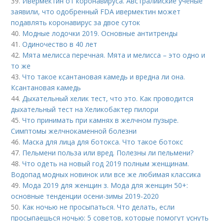
39.
Ивермектин от коронавируса. Австралийские учёные
заявили, что одобренный FDA ивермектин может
подавлять коронавирус за двое суток
40.
Модные лодочки 2019. Основные антитренды
41.
Одиночество в 40 лет
42.
Мята мелисса перечная. Мята и мелисса – это одно и
то же
43.
Что такое ксантановая камедь и вредна ли она.
Ксантановая камедь
44.
Дыхательный хелик тест, что это. Как проводится
дыхательный тест на Хеликобактер пилори
45.
Что принимать при камнях в желчном пузыре.
Симптомы желчнокаменной болезни
46.
Маска для лица для ботокса. Что такое ботокс
47.
Пельмени польза или вред. Полезны ли пельмени?
48.
Что одеть на новый год 2019 полным женщинам.
Водопад модных новинок или все же любимая классика
49.
Мода 2019 для женщин з. Мода для женщин 50+:
основные тенденции осени-зимы 2019-2020
50.
Как ночью не просыпаться. Что делать, если
просыпаешься ночью: 5 советов, которые помогут уснуть