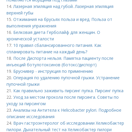
14.
Лазерная эпиляция над губой. Лазерная эпиляция
верхней губы
15.
Отжимания на брусьях польза и вред. Польза от
выполнения упражнения
16.
Белковая диета Герболайф для женщин. О
хронической усталости
17.
10 правил сбалансированного питания. Как
спланировать питание на каждый день?
18.
После Диспорта нельзя. Памятка пациенту после
инъекций ботулотоксинов (ботокс/диспорт)
19.
Бруснивер - инструкция по применению
20.
Операция по удалению пупочной грыжи. Устранение
пупочной грыжи
21.
Как правильно заживить пирсинг пупка. Пирсинг пупка
22.
Уход за местом прокола после пирсинга. Советы по
уходу за пирсингом
23.
Анализы на Антитела к Helicobacter pylori. Подробное
описание исследования
24.
Врач гастроэнтеролог об исследовании Хеликобактер
пилори. Дыхательный тест на Хеликобактер пилори