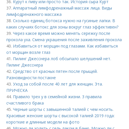
36.
Курут к пиву или просто так. История сыра Курт
37.
Аппаратный лимфодренажный массаж лица. Виды
лимфодренажного массажа
38.
Сколько единиц ботокса нужно на гусиные лапки. В
каких случаях ботокс для зоны вокруг глаз эффективен?
39.
Через какое время можно менять сережку после
прокола уха. Смена украшения после заживления прокола
40.
Избавиться от морщин под глазами. Как избавиться
от морщин возле глаз
41.
Пилинг Джесснера лоб обсыпало шелушений нет.
Пилинг Джесснера
42.
Средство от красных пятен после прыщей.
Разновидности постакне
43.
Уход за собой после 40 лет для женщин. Эта.
ПРИЧЕСКА
44.
Правило трех у в семейной жизни. 3 правила
счастливого брака
45.
Черные шорты с завышенной талией с чем носить.
Красивые женские шорты с высокой талией 2019 года:
короткие и длинные модели на фото
46.
Можно ли ходить с гель лаком в баню. Можно ли с