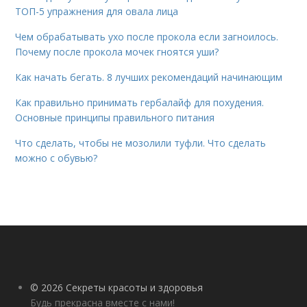
ТОП-5 упражнения для овала лица
Чем обрабатывать ухо после прокола если загноилось.
Почему после прокола мочек гноятся уши?
Как начать бегать. 8 лучших рекомендаций начинающим
Как правильно принимать гербалайф для похудения.
Основные принципы правильного питания
Что сделать, чтобы не мозолили туфли. Что сделать
можно с обувью?
© 2026 Секреты красоты и здоровья
Будь прекрасна вместе с нами!