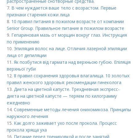
распространенные снотворные средства.
7.
В чем нуждается ваше тело с возрастом. Первые
признаки старения кожи лица
8.
10 правил питания в пожилом возрасте от компании
Senior Group. Правильное питание в пожилом возрасте
9.
Гепариновая мазь от морщин вокруг глаз. Инструкция
по применению
10.
Эпиляция волос на лице. Отличия лазерной эпиляции
лица от депиляции
11.
Як позбутися від гармата над верхньою губою. Епіляція
верхньої губи
12.
8 правил сохранения здоровья влагалища. 10 золотых
правил женского здоровья: рекомендации гинеколога
13.
Диета на цветной капусте. Трехдневная экспресс-
диета на цветной капусте — теряем по килограмму
ежедневно
14.
Современные методы лечения онихомикоза. Принципы
наружного лечения
15.
Как долго заживает ухо после прокола. Процесс
прокола хряща уха
16.
Питание перед тренировкой и после занятий