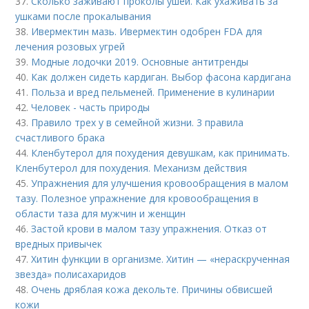
37.
Сколько заживают проколы ушей. Как ухаживать за
ушками после прокалывания
38.
Ивермектин мазь. Ивермектин одобрен FDA для
лечения розовых угрей
39.
Модные лодочки 2019. Основные антитренды
40.
Как должен сидеть кардиган. Выбор фасона кардигана
41.
Польза и вред пельменей. Применение в кулинарии
42.
Человек - часть природы
43.
Правило трех у в семейной жизни. 3 правила
счастливого брака
44.
Кленбутерол для похудения девушкам, как принимать.
Кленбутерол для похудения. Механизм действия
45.
Упражнения для улучшения кровообращения в малом
тазу. Полезное упражнение для кровообращения в
области таза для мужчин и женщин
46.
Застой крови в малом тазу упражнения. Отказ от
вредных привычек
47.
Хитин функции в организме. Хитин — «нераскрученная
звезда» полисахаридов
48.
Очень дряблая кожа декольте. Причины обвисшей
кожи