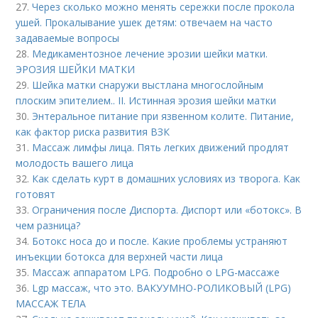
27.
Через сколько можно менять сережки после прокола
ушей. Прокалывание ушек детям: отвечаем на часто
задаваемые вопросы
28.
Медикаментозное лечение эрозии шейки матки.
ЭРОЗИЯ ШЕЙКИ МАТКИ
29.
Шейка матки снаружи выстлана многослойным
плоским эпителием.. II. Истинная эрозия шейки матки
30.
Энтеральное питание при язвенном колите. Питание,
как фактор риска развития ВЗК
31.
Массаж лимфы лица. Пять легких движений продлят
молодость вашего лица
32.
Как сделать курт в домашних условиях из творога. Как
готовят
33.
Ограничения после Диспорта. Диспорт или «ботокс». В
чем разница?
34.
Ботокс носа до и после. Какие проблемы устраняют
инъекции ботокса для верхней части лица
35.
Массаж аппаратом LPG. Подробно о LPG-массаже
36.
Lgp массаж, что это. ВАКУУМНО-РОЛИКОВЫЙ (LPG)
МАССАЖ ТЕЛА