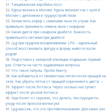
31.
Танцевальная аэробика посл.
32.
Курсы визажа в Москве. Курсы визажистов с нуля в
Москве с дипломом и трудоустройством
33.
Зачем пить кефир с семенами льна по утрам. Как
правильно принимать семена льна с кефиром
34.
Какая диета при сахарном диабете. Важность
правильного питания при диабете
35.
Lpg при грудном вскармливании. LPG – идеальный
способ восстановить фигуру и форму живота после
родов!
36.
Подготовка к лазерной эпиляции подмышек первый
раз. Ответы на часто задаваемые вопросы
37.
Что такое папулы. Проба Манту
38.
Как избавиться от пигментных пятен после прыщей на
теле. Как убрать пятна от прыщей коричневого цвета –
39.
Эффект после ботокса. Через сколько наступает
эффект после уколов ботокса
40.
Уши болят от сережек, что делать. Инструкция по
уходу после прокола мочки уха
41.
Lpg массаж, что это противопоказания. Для каких зон