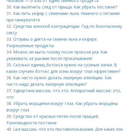
Чеховой — отказ от единственного продукта
30.
Как вылечить след от прыща. Как убрать постакне?
31.
Как пить кефир с семенами льна. Немного о питании
при панкреатите
32.
Средства женской контрацепции. Гид по безопасному
сексу
33.
Отзывы о диета на семени льна и кефире.
Разрешенные продукты
34.
Можно ли мыть голову после прокола уха. Как
ухаживать за ушками после прокалывания
35.
Сколько единиц ботокса нужно на гусиные лапки. В
каких случаях ботокс для зоны вокруг глаз эффективен?
36.
Как часто нужно делать лазерную эпиляцию. Как
часто надо делать лазерную эпиляцию?
37.
Удвартана массаж, что это. Аппаратный массаж: это,
что
38.
Убрать морщинки вокруг глаз. Как убрать морщины
вокруг глаз
39.
Средство от красных пятен после прыщей.
Разновидности постакне
40.
Lpg массаж, что это противопоказания. Для каких зон